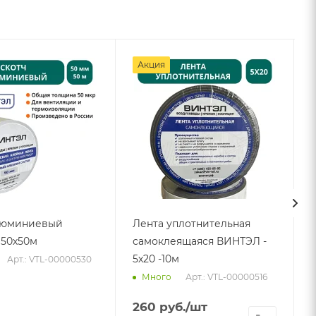
Акция
люминиевый
Лента уплотнительная
50х50м
самоклеящаяся ВИНТЭЛ -
5х20 -10м
Арт.: VTL-00000530
Арт.: VTL-00000516
Много
260
руб.
/шт