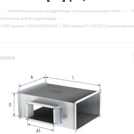
—
—
Вентиляционные воздуховоды из оцинкованной стали
П
—
угольные для воздуховодов
150/ врезка 100х150/250х150 L-300 врезка l1-100 [20] (оцинкованна
0202345