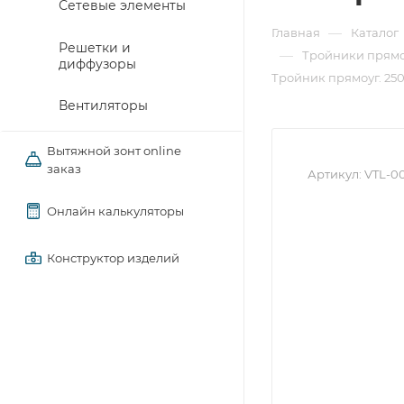
Сетевые элементы
—
Главная
Каталог
Решетки и
—
Тройники прямо
диффузоры
Тройник прямоуг. 250х
Вентиляторы
Вытяжной зонт online
заказ
Артикул:
VTL-0
Онлайн калькуляторы
Конструктор изделий