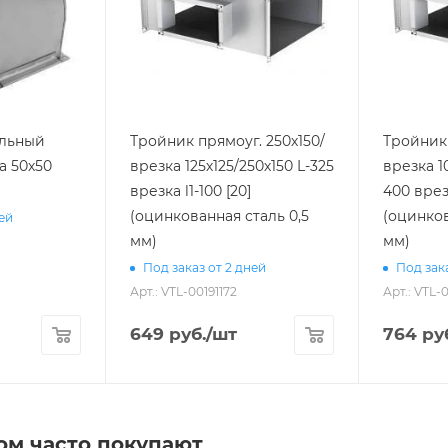
ольный
Тройник прямоуг. 250х150/
Тройник 
а 50х50
врезка 125х125/250х150 L-325
врезка 1
врезка l1-100 [20]
400 врезка l1-100 [20]
(оцинкованная сталь 0,5
(оцинков
ней
мм)
мм)
Под заказ от 2 дней
Под зака
Арт.: VTL-00191172
Арт.: VTL-
649
руб.
/шт
764
ру
ом часто покупают