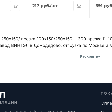
217
руб.
/шт
391
руб
 250х150/ врезка 100х150/250х150 L-300 врезка l1-10
авод ВИНТЭЛ в Домодедово, отгрузка по Москве и 
Раскрыть
Л
ПОК
ИЛЯЦИИ
Опла
оздуховодов и фасонных изделий.