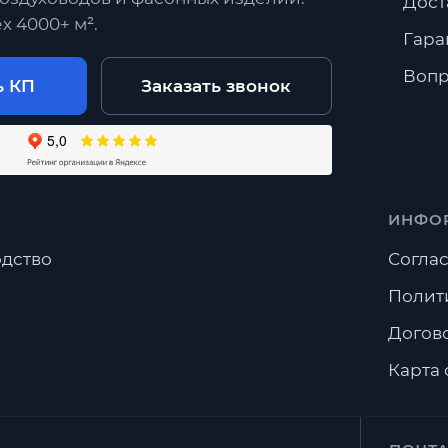
Дост
х 4000+ м².
Гара
Вопр
ь КП
Заказать звонок
ИНФО
дство
Соглас
Полит
Догов
Карта 