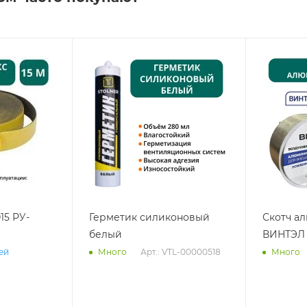
15 РУ-
Герметик силиконовый
Скотч а
белый
ВИНТЭЛ 
Арт.: VTL-00000518
ней
Много
Много