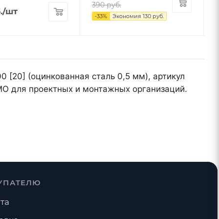
390
руб.
.
/шт
-
33
%
Экономия
130
руб.
0 [20] (оцинкованная сталь 0,5 мм), артикул
МО для проектных и монтажных организаций.
УПАТЕЛЮ
та