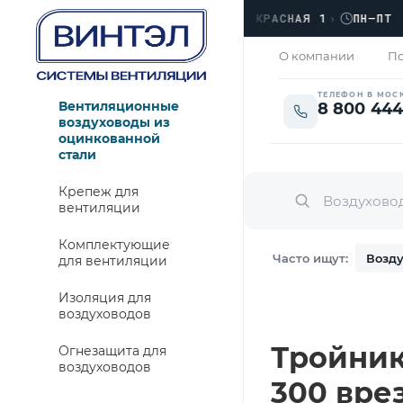
С
›
ЛЮБЕРЦЫ, УЛ. КРАСНАЯ 1
›
ПН–ПТ · 09:
ЗАКРЫТО
О компании
По
ТЕЛЕФОН В МОС
Вентиляционные
8 800 444
воздуховоды из
оцинкованной
стали
Крепеж для
вентиляции
Комплектующие
Часто ищут:
Возду
для вентиляции
Изоляция для
воздуховодов
Тройник 
Огнезащита для
воздуховодов
300 врез