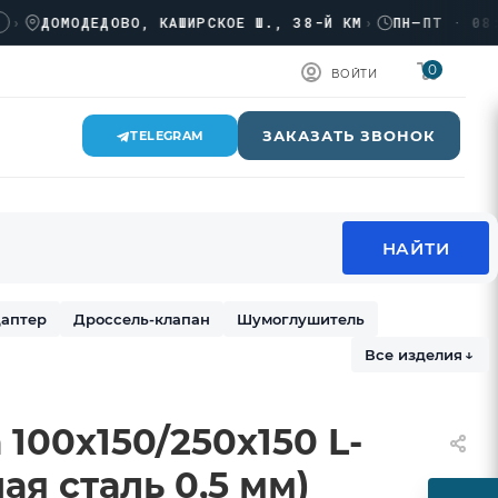
ДОМОДЕДОВО, КАШИРСКОЕ Ш., 38-Й КМ
›
ПН–ПТ · 08:00 →
0
ВОЙТИ
ЗАКАЗАТЬ ЗВОНОК
TELEGRAM
аптер
Дроссель-клапан
Шумоглушитель
Все изделия
↓
 100х150/250х150 L-
ая сталь 0,5 мм)