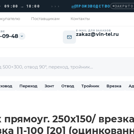
›››
00 → 18:00
ПРОИЗВОДСТВО
›
ЗАКРЫТО
купателю
Поставщикам
Контакты
E-MAIL ДЛЯ ЗАКАЗОВ
КВЕ
zakaz@vin-tel.ru
-09-48
ховод
Переход
Зонт
Отвод
Тройник
Врезка
Ад
прямоуг. 250х150/ врезка
ка l1-100 [20] (оцинкованн