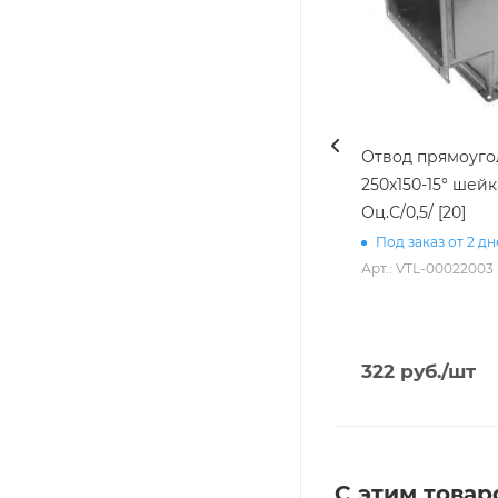
Отвод прямоуг
250х150-15° шейк
Оц.С/0,5/ [20]
Под заказ от 2 д
Арт.: VTL-00022003
322
руб.
/шт
С этим товар