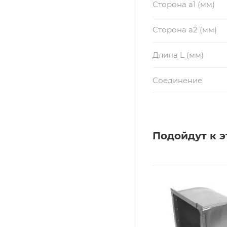
Сторона a1 (мм)
Сторона a2 (мм)
Длина L (мм)
Соединение
Подойдут к э