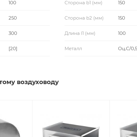
100
Сторона b1 (мм)
150
250
Сторона b2 (мм)
150
300
Длина l1 (мм)
100
[20]
Металл
Оц.С/0,5
тому воздуховоду