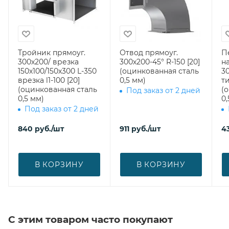
Тройник прямоуг.
Отвод прямоуг.
П
300х200/ врезка
300х200-45° R-150 [20]
н
150х100/150х300 L-350
(оцинкованная сталь
3
врезка l1-100 [20]
0,5 мм)
ти
(оцинкованная сталь
(
Под заказ от 2 дней
0,5 мм)
0,
Под заказ от 2 дней
840
руб.
/шт
911
руб.
/шт
4
В КОРЗИНУ
В КОРЗИНУ
С этим товаром часто покупают