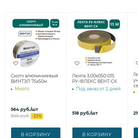
Г
Скотч алюминиевый
Лента 3,00х050-015
у
ВИНТЭЛ 75х50м
РУ-ФЛЕКС ВЕНТ-СК
с
Много
Под заказ от 2 дней
564
руб.
/шт
518
руб.
/шт
21
846
руб.
-
33
%
В КОРЗИНУ
В КОРЗИНУ