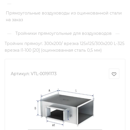
—
Прямоугольные воздуховоды из оцинкованной стали
на заказ
Тройники прямоугольные для воздуховодов
—
—
Тройник прямоуг. 300х200/ врезка 125х125/300х200 L-325
врезка l1-100 [20] (оцинкованная сталь 0,5 мм)
Артикул:
VTL-00191173