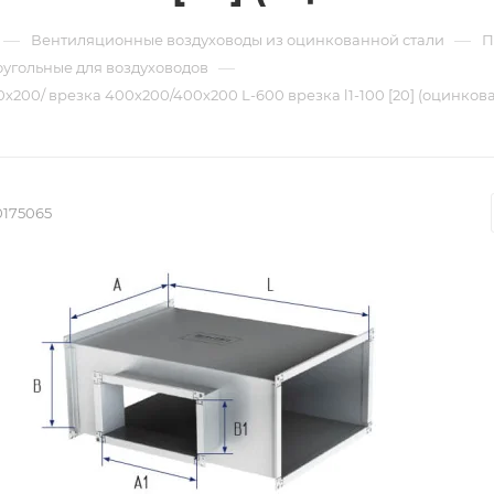
—
—
Вентиляционные воздуховоды из оцинкованной стали
П
—
угольные для воздуховодов
х200/ врезка 400х200/400х200 L-600 врезка l1-100 [20] (оцинкова
0175065