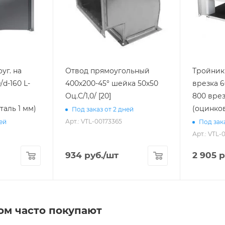
уг. на
Отвод прямоугольный
Тройник 
d-160 L-
400х200-45° шейка 50х50
врезка 6
Оц.С/1,0/ [20]
800 врезка l1-100 [20]
таль 1 мм)
(оцинков
Под заказ от 2 дней
Арт.: VTL-00173365
ней
Под зака
Арт.: VTL-
934
руб.
/шт
2 905
р
ом часто покупают