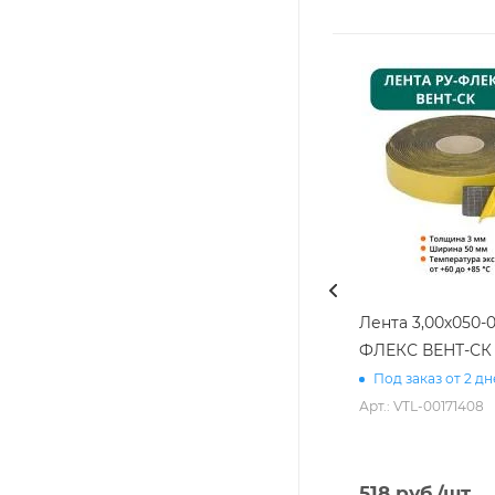
Лента 3,00х050-0
ФЛЕКС ВЕНТ-СК
Под заказ от 2 д
Арт.: VTL-00171408
518
руб.
/шт