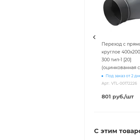
Переход с прямо
круглое 400х200/
300 тип-1 [20]
(оцинкованная с
Под заказ от 2 д
Арт.: VTL-00172226
801
руб.
/шт
С этим товар