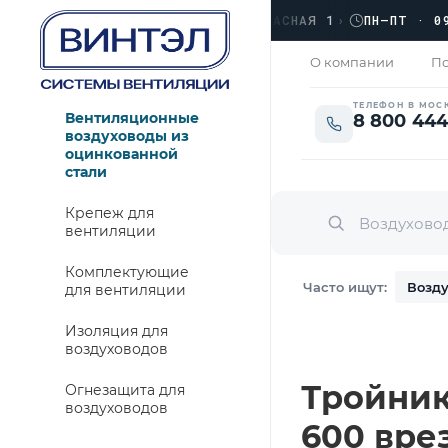
›
ЛЮБЕРЦЫ, УЛ. КРАСНАЯ 1
›
ПН–ПТ · 09:00 
ЗАКРЫТО
О компании
По
ТЕЛЕФОН В МОС
Вентиляционные
8 800 444
воздуховоды из
оцинкованной
стали
Крепеж для
вентиляции
Комплектующие
Часто ищут:
Возду
для вентиляции
Изоляция для
воздуховодов
Тройник
Огнезащита для
воздуховодов
600 врез