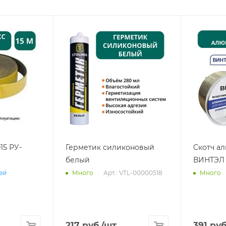
15 РУ-
Герметик силиконовый
Скотч а
белый
ВИНТЭЛ 
Арт.: VTL-00000518
ней
Много
Много
217
руб.
/шт
391
руб