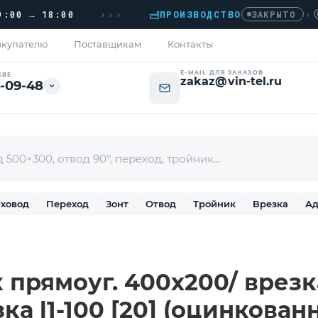
›››
→ 18:00
ПРОИЗВОДСТВО
›
ДОМ
ЗАКРЫТО
купателю
Поставщикам
Контакты
E-MAIL ДЛЯ ЗАКАЗОВ
КВЕ
zakaz@vin-tel.ru
-09-48
ховод
Переход
Зонт
Отвод
Тройник
Врезка
Ад
 прямоуг. 400х200/ врезк
ка l1-100 [20] (оцинкованн