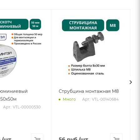
люминиевый
Струбцина монтажная М8
50х50м
Арт.: VTL-00140684
Много
Арт.: VTL-00000530
.
/шт
56
руб.
/шт