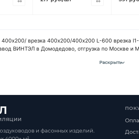
 400х200/ врезка 400х200/400х200 L-600 врезка l1-1
авод ВИНТЭЛ в Домодедово, отгрузка по Москве и 
Раскрыть
Л
ПОК
ИЛЯЦИИ
Опла
оздуховодов и фасонных изделий.
Дост
х 4000+ м².