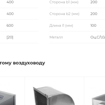
400
Сторона b1 (мм)
200
400
Сторона b2 (мм)
200
600
Длина l1 (мм)
100
[20]
Металл
Оц.С/1,0
тому воздуховоду