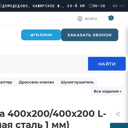
ОДЕДОВО, КАШИРСКОЕ Ш., 38-Й КМ
›
ПН–СБ · 08:00 → 17
0
ВОЙТИ
ЗАКАЗАТЬ ЗВОНОК
TELEGRAM
аптер
Дроссель-клапан
Шумоглушитель
Все изделия
↓
а 400х200/400х200 L-
ая сталь 1 мм)