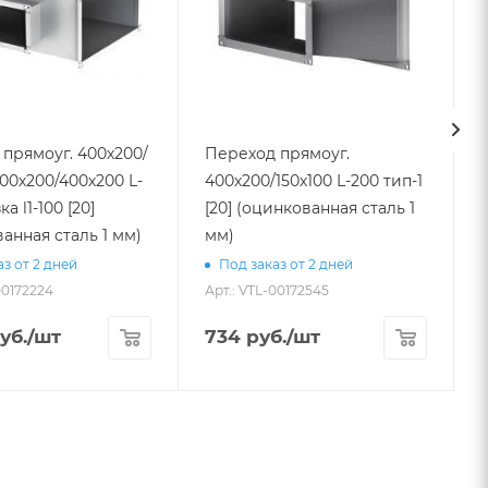
прямоуг. 400х200/
Переход прямоуг.
00х200/400х200 L-
400х200/150х100 L-200 тип-1
9
[20] (оцинкованная сталь 1
анная сталь 1 мм)
мм)
А
з от 2 дней
Под заказ от 2 дней
00172224
Арт.: VTL-00172545
уб.
/шт
734
руб.
/шт