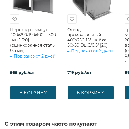
Переход прямоуг.
Отвод
Т
400х250/150х100 L-300
прямоугольный
4
тип-1 [20]
400х250-15° шейка
2
(оцинкованная сталь
50х50 Оц.С/0,5/ [20]
вр
0,5 мм)
(
Под заказ от 2 дней
0,
Под заказ от 2 дней
565
руб.
/шт
719
руб.
/шт
9
В КОРЗИНУ
В КОРЗИНУ
С этим товаром часто покупают