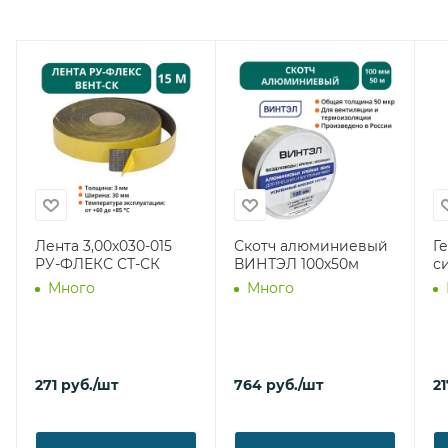
Лента 3,00х030-015
Скотч алюминиевый
Г
РУ-ФЛЕКС СТ-СК
ВИНТЭЛ 100х50м
с
Много
Много
271
руб.
/шт
764
руб.
/шт
21