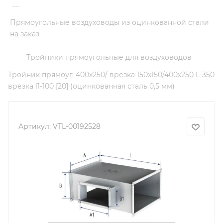
—
Прямоугольные воздуховоды из оцинкованной стали
на заказ
Тройники прямоугольные для воздуховодов
—
—
Тройник прямоуг. 400х250/ врезка 150х150/400х250 L-350
врезка l1-100 [20] (оцинкованная сталь 0,5 мм)
Артикул:
VTL-00192528