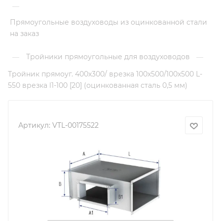
—
Прямоугольные воздуховоды из оцинкованной стали
на заказ
Тройники прямоугольные для воздуховодов
—
—
Тройник прямоуг. 400х300/ врезка 100х500/100х500 L-
550 врезка l1-100 [20] (оцинкованная сталь 0,5 мм)
Артикул:
VTL-00175522