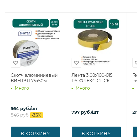
Скотч алюминиевый
Лента 3,00х100-015
Г
ВИНТЭЛ 75х50м
РУ-ФЛЕКС СТ-СК
с
Много
Много
564
руб.
/шт
797
руб.
/шт
21
846
руб.
-
33
%
В КОРЗИНУ
В КОРЗИНУ