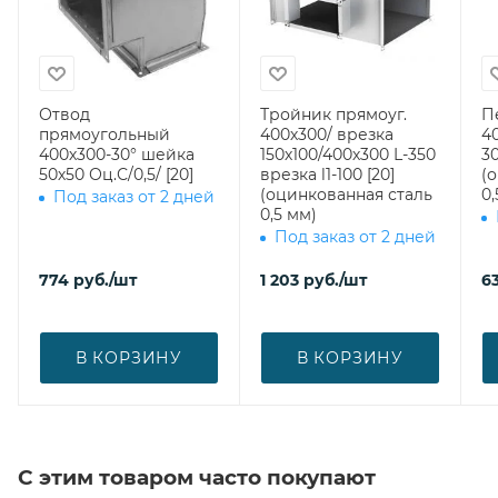
Отвод
Тройник прямоуг.
П
прямоугольный
400х300/ врезка
4
400х300-30° шейка
150х100/400х300 L-350
30
50х50 Оц.С/0,5/ [20]
врезка l1-100 [20]
(
(оцинкованная сталь
0,
Под заказ от 2 дней
0,5 мм)
Под заказ от 2 дней
774
руб.
/шт
1 203
руб.
/шт
63
В КОРЗИНУ
В КОРЗИНУ
С этим товаром часто покупают