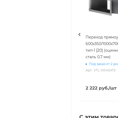
Переход прямоу
600х350/1000х70
тип-1 [20] (оцин
сталь 0,7 мм)
Под заказ от 2 д
Арт.: VTL-00145472
2 222
руб.
/шт
С этим товар