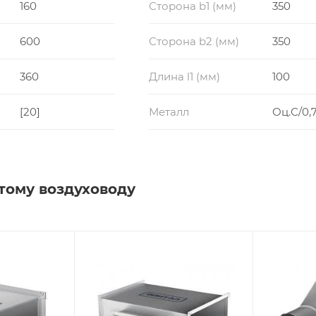
160
Сторона b1 (мм)
350
600
Сторона b2 (мм)
350
360
Длина l1 (мм)
100
[20]
Металл
Оц.С/0,7
тому воздуховоду