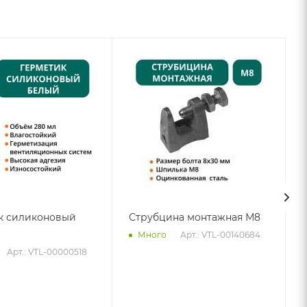
к силиконовый
Струбцина монтажная М8
Арт.: VTL-00140684
Много
Арт.: VTL-00000518