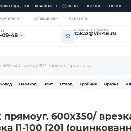
›››
РЦЫ, УЛ. КРАСНАЯ 1
›
ПН–ПТ · 09:00 → 18:00
купателю
Поставщикам
Контакты
E-MAIL ДЛЯ ЗАКАЗОВ
КВЕ
zakaz@vin-tel.ru
-09-48
ховод
Переход
Зонт
Отвод
Тройник
Врезка
Ад
 прямоуг. 600х350/ врезка
ка l1-100 [20] (оцинкованн