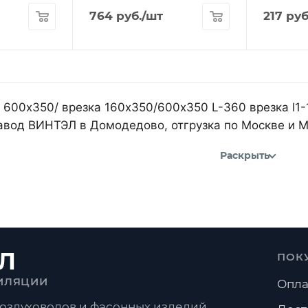
764
руб.
/шт
217
руб
 600х350/ врезка 160х350/600х350 L-360 врезка l1-1
авод ВИНТЭЛ в Домодедово, отгрузка по Москве и 
Раскрыть
Л
ПОК
ИЛЯЦИИ
Опла
оздуховодов и фасонных изделий.