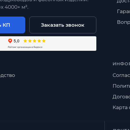
Дост
х 4000+ м².
Гара
Вопр
ь КП
Заказать звонок
ИНФО
дство
Соглас
Полит
Догов
Карта 