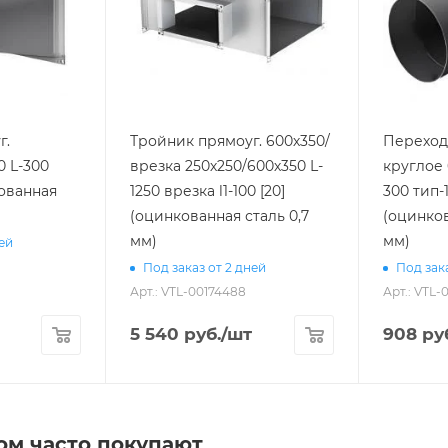
г.
Тройник прямоуг. 600х350/
Переход 
0 L-300
врезка 250х250/600х350 L-
круглое 
кованная
1250 врезка l1-100 [20]
300 тип-1
(оцинкованная сталь 0,7
(оцинков
мм)
мм)
ней
Под заказ от 2 дней
Под зака
Арт.: VTL-00174488
Арт.: VTL-
5 540
руб.
/шт
908
ру
ом часто покупают