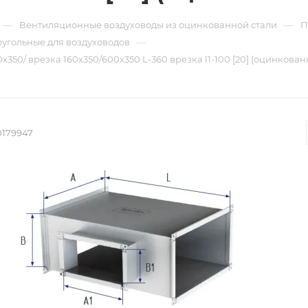
—
—
Вентиляционные воздуховоды из оцинкованной стали
П
—
угольные для воздуховодов
350/ врезка 160х350/600х350 L-360 врезка l1-100 [20] (оцинкованн
0179947