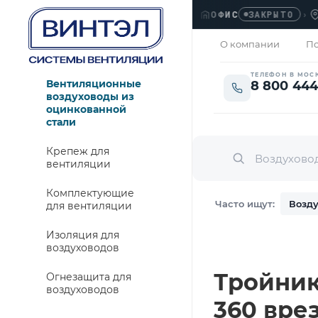
ОФИС
›
ЛЮБЕ
ЗАКРЫТО
О компании
По
ТЕЛЕФОН В МОС
Вентиляционные
8 800 444
воздуховоды из
оцинкованной
стали
Крепеж для
вентиляции
Комплектующие
Часто ищут:
Возду
для вентиляции
Изоляция для
воздуховодов
Тройник
Огнезащита для
воздуховодов
360 врез