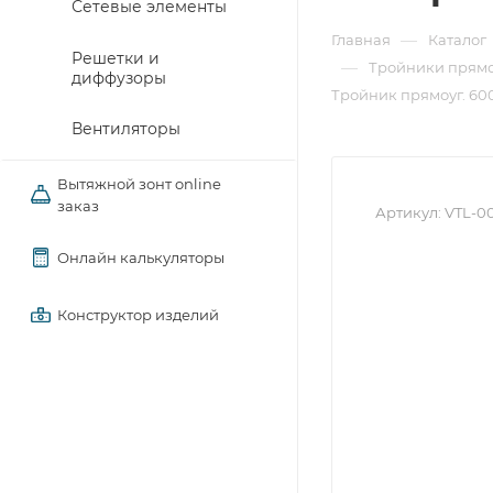
Сетевые элементы
—
Главная
Каталог
Решетки и
—
Тройники прямо
диффузоры
Тройник прямоуг. 600х
Вентиляторы
Вытяжной зонт online
заказ
Артикул:
VTL-0
Онлайн калькуляторы
Конструктор изделий