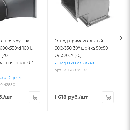
с прямоуг. на
Отвод прямоугольный
600х350/d-160 L-
600х350-30° шейка 50х50
 [20]
Оц.С/0,7/ [20]
1250
анная сталь 0,7
Под заказ от 2 дней
Арт.: VTL-00179534
з от 2 дней
00142880
А
б.
/шт
1 618
руб.
/шт