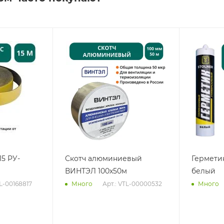
15 РУ-
Скотч алюминиевый
Гермети
ВИНТЭЛ 100х50м
белый
TL-00168817
Арт.: VTL-00000532
Много
Много