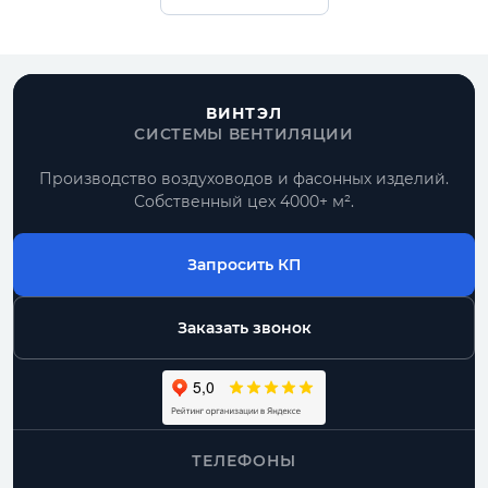
нержавеющая сталь, подбор толщины,
комплектация под проект и поставка
вместе с воздуховодами.
ВИНТЭЛ
Получить расчет
СИСТЕМЫ ВЕНТИЛЯЦИИ
Все прямоугольные воздуховоды
Производство воздуховодов и фасонных изделий.
Собственный цех 4000+ м².
По размерам
типовые позиции и нестандарт по чертежу
Запросить КП
Комплектом
Заказать звонок
воздуховоды, фасонные части, фланцы
От производителя
контроль геометрии и сроков изготовления
ТЕЛЕФОНЫ