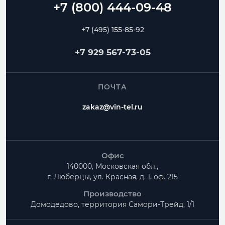
Воздуховоды
Переходы
Угловые отводы
+7 (495) 155-85-92
Радиусные отводы
Тройники
Фланцы
+7 929 567-73-05
Частые вопросы
Как рассчитать Тройник прямоугольный с
ПОЧТА
круглой врезкой?
zakaz@vin-tel.ru
Можно ли изготовить нестандартные размеры?
Есть ли доставка по Москве и Московской
области?
Офис
140000, Московская обл.,
г. Люберцы, ул. Красная, д. 1, оф. 215
Производство
Домодедово, территория
Самори-Трейд, 1/1