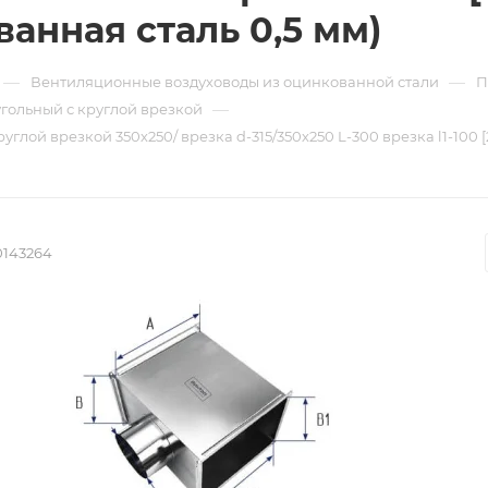
ванная сталь 0,5 мм)
—
—
Вентиляционные воздуховоды из оцинкованной стали
П
—
гольный с круглой врезкой
углой врезкой 350х250/ врезка d-315/350х250 L-300 врезка l1-100 
0143264