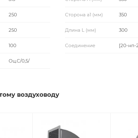
250
Сторона a1 (мм)
350
250
Длина L (мм)
300
100
Соединение
[20-нп-
Оц.С/0,5/
тому воздуховоду