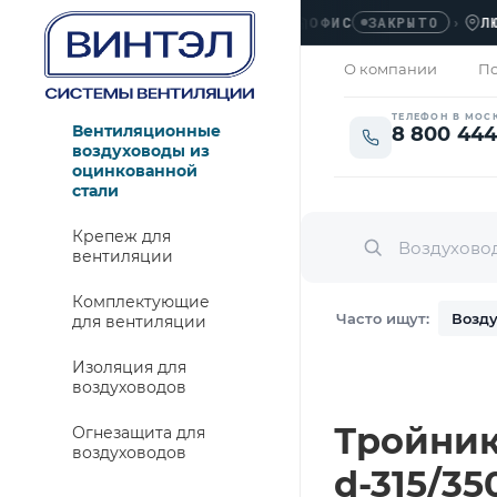
ОФИС
›
ЛЮБЕРЦ
ЗАКРЫТО
О компании
По
ТЕЛЕФОН В МОС
Вентиляционные
8 800 444
воздуховоды из
оцинкованной
стали
Крепеж для
вентиляции
Комплектующие
Часто ищут:
Возду
для вентиляции
Изоляция для
воздуховодов
Тройник
Огнезащита для
воздуховодов
d-315/35