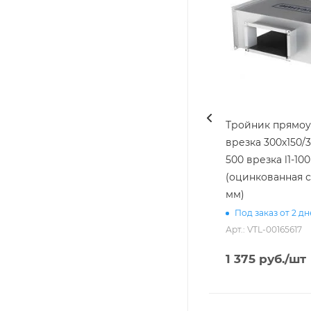
Тройник прямоуг
врезка 300х150/3
500 врезка l1-100 [20]
(оцинкованная с
мм)
Под заказ от 2 д
Арт.: VTL-00165617
1 375
руб.
/шт