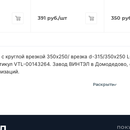
391
руб.
/шт
350
руб
 с круглой врезкой 350х250/ врезка d-315/350х250 L
артикул VTL-00143264. Завод ВИНТЭЛ в Домодедово, 
изаций.
Раскрыть
Л
ПОК