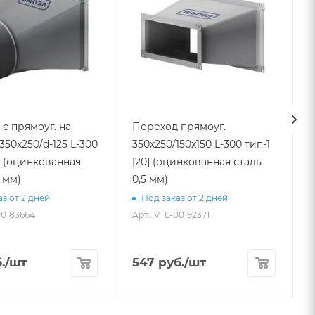
с прямоуг. на
Переход прямоуг.
350х250/d-125 L-300
350х250/150х150 L-300 тип-1
0] (оцинкованная
[20] (оцинкованная сталь
450 в
5 мм)
0,5 мм)
з от 2 дней
Под заказ от 2 дней
00183664
Арт.: VTL-00192371
А
.
/шт
547
руб.
/шт