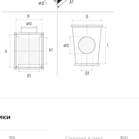
ики
315
Сторона А (мм)
350