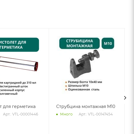
т для герметика
Струбцина монтажная М10
Арт.: VTL-00001446
Арт.: VTL-00147454
Много