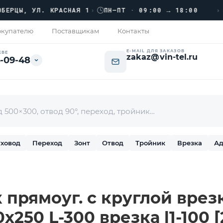
›››
Ы, УЛ. КРАСНАЯ 1
›
ПН–ПТ · 09:00 → 18:00
купателю
Поставщикам
Контакты
E-MAIL ДЛЯ ЗАКАЗОВ
КВЕ
zakaz@vin-tel.ru
-09-48
ховод
Переход
Зонт
Отвод
Тройник
Врезка
Ад
 прямоуг. с круглой врез
0х250 L-300 врезка l1-100 