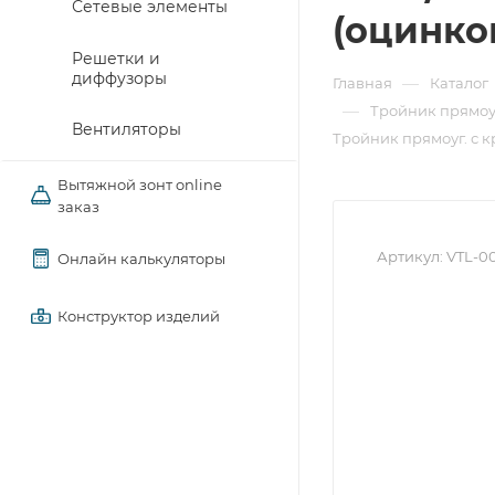
Сетевые элементы
(оцинко
Решетки и
диффузоры
—
Главная
Каталог
—
Тройник прямоу
Вентиляторы
Тройник прямоуг. с кр
Вытяжной зонт online
заказ
Артикул:
VTL-0
Онлайн калькуляторы
Конструктор изделий