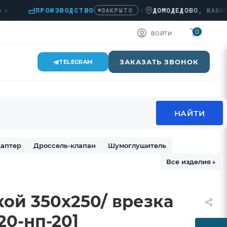
ПРОИЗВОДСТВО
›
ДОМОДЕДОВО, КАШИРСКОЕ
ЗАКРЫТО
0
ВОЙТИ
ЗАКАЗАТЬ ЗВОНОК
TELEGRAM
аптер
Дроссель-клапан
Шумоглушитель
Все изделия
↓
кой 350х250/ врезка
[20-нп-20]