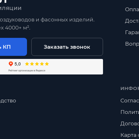
ИЛЯЦИИ
Опла
оздуховодов и фасонных изделий.
Дост
х 4000+ м².
Гара
Вопр
ь КП
Заказать звонок
ИНФО
дство
Соглас
Полит
Догов
Карта 