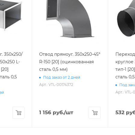
. 350х250/
Отвод прямоуг. 350х250-45°
Переход 
50х250 L-
R-150 [20] (оцинкованная
круглое 
сталь 0,5 мм)
тип-1 [2
таль 0,5
сталь 0,
Под заказ от 2 дней
Арт.: VTL-00174372
Под зака
Арт.: VTL-
ней
1 156
руб.
/шт
532
руб