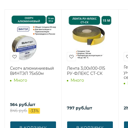
Г
Скотч алюминиевый
Лента 3,00х100-015
у
ВИНТЭЛ 75х50м
РУ-ФЛЕКС СТ-СК
с
Много
Много
564
руб.
/шт
797
руб.
/шт
21
846
руб.
-
33
%
В КОРЗИНУ
В КОРЗИНУ