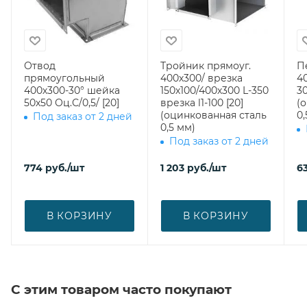
Отвод
Тройник прямоуг.
П
прямоугольный
400х300/ врезка
4
400х300-30° шейка
150х100/400х300 L-350
30
50х50 Оц.С/0,5/ [20]
врезка l1-100 [20]
(
(оцинкованная сталь
0,
Под заказ от 2 дней
0,5 мм)
Под заказ от 2 дней
774
руб.
/шт
1 203
руб.
/шт
63
В КОРЗИНУ
В КОРЗИНУ
С этим товаром часто покупают