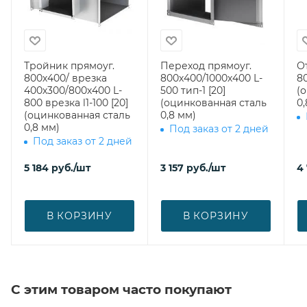
Тройник прямоуг.
Переход прямоуг.
О
800х400/ врезка
800х400/1000х400 L-
80
400х300/800х400 L-
500 тип-1 [20]
(
800 врезка l1-100 [20]
(оцинкованная сталь
0,
(оцинкованная сталь
0,8 мм)
0,8 мм)
Под заказ от 2 дней
Под заказ от 2 дней
5 184
руб.
/шт
3 157
руб.
/шт
4
В КОРЗИНУ
В КОРЗИНУ
С этим товаром часто покупают