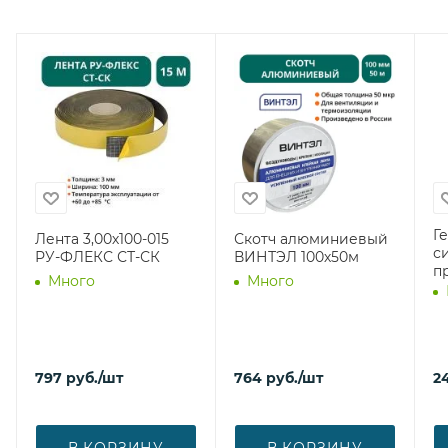
Г
Лента 3,00х100-015
Скотч алюминиевый
с
РУ-ФЛЕКС СТ-СК
ВИНТЭЛ 100х50м
п
Много
Много
797
руб.
/шт
764
руб.
/шт
2
В КОРЗИНУ
В КОРЗИНУ