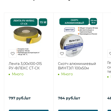
Г
Лента 3,00х100-015
Скотч алюминиевый
с
РУ-ФЛЕКС СТ-СК
ВИНТЭЛ 100х50м
т
Много
Много
797
руб.
/шт
764
руб.
/шт
4