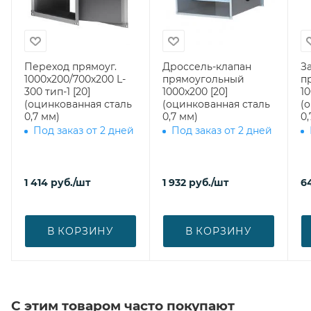
Переход прямоуг.
Дроссель-клапан
З
1000х200/700х200 L-
прямоугольный
п
300 тип-1 [20]
1000x200 [20]
10
(оцинкованная сталь
(оцинкованная сталь
(
0,7 мм)
0,7 мм)
0,
Под заказ от 2 дней
Под заказ от 2 дней
1 414
руб.
/шт
1 932
руб.
/шт
6
В КОРЗИНУ
В КОРЗИНУ
С этим товаром часто покупают