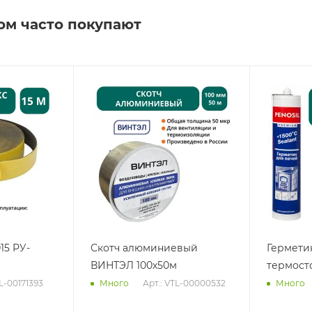
ом часто покупают
15 РУ-
Скотч алюминиевый
Гермети
ВИНТЭЛ 100х50м
термост
TL-00171393
Арт.: VTL-00000532
Много
Много