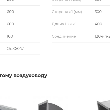
600
Сторона a1 (мм)
300
600
Длина L (мм)
400
100
Соединение
[20-нп-
Оц.С/0,7/
тому воздуховоду