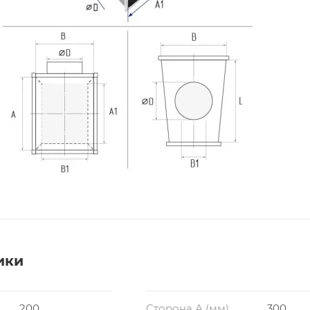
ики
200
Сторона А (мм)
300