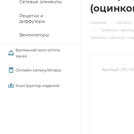
Сетевые элементы
(оцинко
Решетки и
диффузоры
—
Главная
Каталог
—
Тройник прямоу
Вентиляторы
Тройник прямоуг. с к
Вытяжной зонт online
заказ
Артикул:
VTL-0
Онлайн калькуляторы
Конструктор изделий