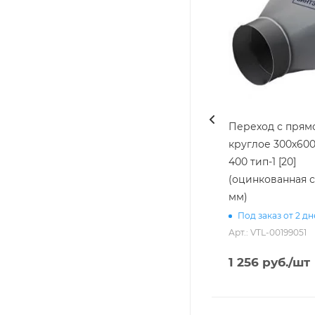
Переход с прямо
круглое 300х600
400 тип-1 [20]
(оцинкованная с
мм)
Под заказ от 2 д
Арт.: VTL-00199051
1 256
руб.
/шт