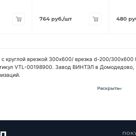
764
руб.
/шт
480
ру
 с круглой врезкой 300х600/ врезка d-200/300х600 
артикул VTL-00198900. Завод ВИНТЭЛ в Домодедово, 
изаций.
Раскрыть
Л
ПОК