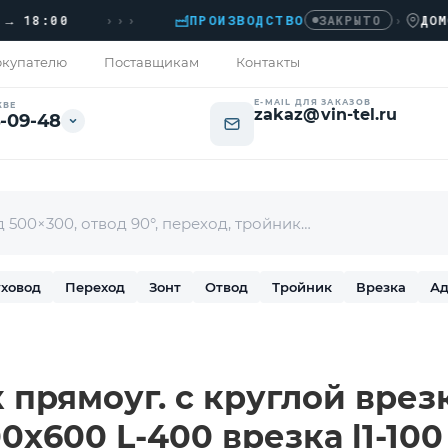
›››
:00
ПРОИЗВОДСТВО
›
ДОМОДЕД
ЗАКРЫТО
купателю
Поставщикам
Контакты
E-MAIL ДЛЯ ЗАКАЗОВ
КВЕ
zakaz@vin-tel.ru
-09-48
ховод
Переход
Зонт
Отвод
Тройник
Врезка
Ад
 прямоуг. с круглой врез
0х600 L-400 врезка l1-100