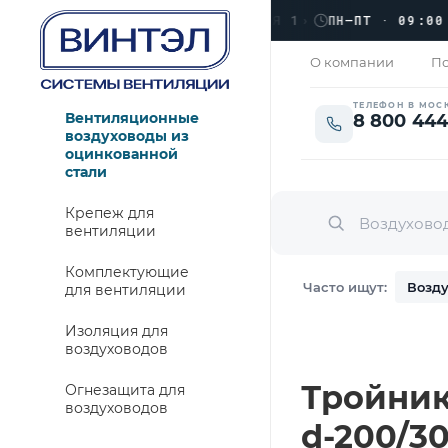
›
ЛЮБЕРЦЫ, УЛ. КРАСНАЯ 1
›
ПН–ПТ · 09:00 → 18
ЫТО
О компании
По
ТЕЛЕФОН В МОС
Вентиляционные
8 800 444
воздуховоды из
оцинкованной
стали
Крепеж для
вентиляции
Комплектующие
Часто ищут:
Возду
для вентиляции
Изоляция для
воздуховодов
Тройник
Огнезащита для
воздуховодов
d-200/30