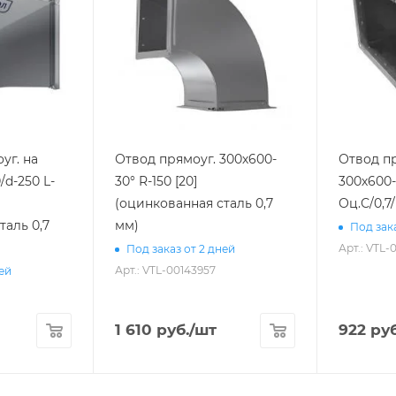
уг. на
Отвод прямоуг. 300х600-
Отвод п
/d-250 L-
30° R-150 [20]
300х600-
(оцинкованная сталь 0,7
Оц.С/0,7/
таль 0,7
мм)
Под зака
Арт.: VTL-
Под заказ от 2 дней
Арт.: VTL-00143957
ней
1 610
руб.
/шт
922
руб