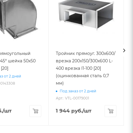
рямоугольный
Тройник прямоуг. 300х600/
45° шейка 50х50
врезка 200х150/300х600 L-
 [20]
400 врезка l1-100 [20]
1100 
(оцинкованная сталь 0,7
з от 2 дней
мм)
00143308
Под заказ от 2 дней
Арт.: VTL-00179001
А
.
/шт
1 944
руб.
/шт