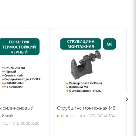
к силиконовый
Струбцина монтажная М8
ойкий
Арт.: VTL-00140684
Много
Арт.: VTL-00000520