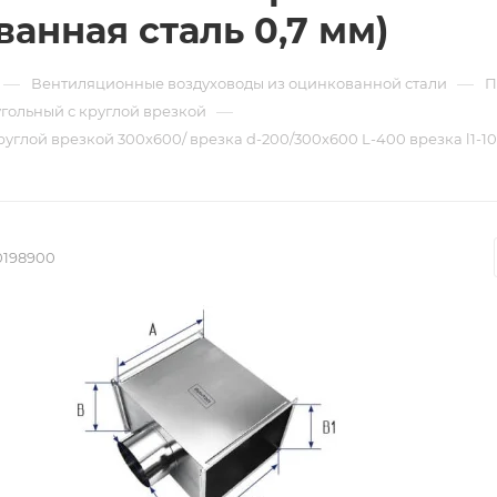
ванная сталь 0,7 мм)
—
—
Вентиляционные воздуховоды из оцинкованной стали
П
—
гольный с круглой врезкой
руглой врезкой 300х600/ врезка d-200/300х600 L-400 врезка l1-10
0198900