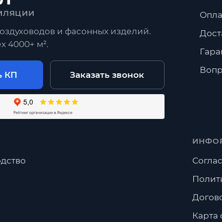
ИЛЯЦИИ
Опла
оздуховодов и фасонных изделий.
Дост
х 4000+ м².
Гара
Вопр
ь КП
Заказать звонок
ИНФО
дство
Соглас
Полит
Догов
Карта 