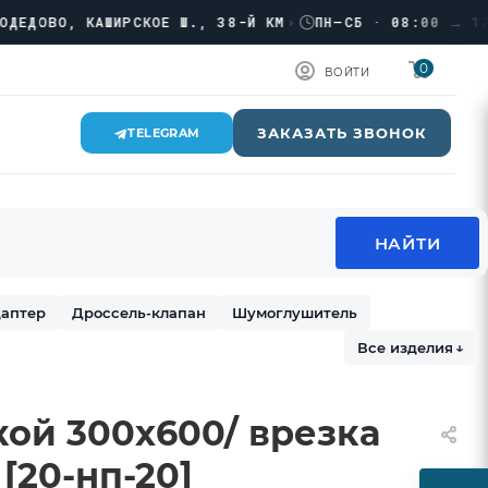
ОВО, КАШИРСКОЕ Ш., 38-Й КМ
›
ПН–СБ · 08:00 → 17:00
0
ВОЙТИ
ЗАКАЗАТЬ ЗВОНОК
TELEGRAM
аптер
Дроссель-клапан
Шумоглушитель
Все изделия
↓
кой 300х600/ врезка
 [20-нп-20]