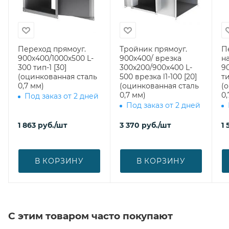
Переход прямоуг.
Тройник прямоуг.
П
900х400/1000х500 L-
900х400/ врезка
н
300 тип-1 [30]
300х200/900х400 L-
9
(оцинкованная сталь
500 врезка l1-100 [20]
ти
0,7 мм)
(оцинкованная сталь
(
0,7 мм)
0,
Под заказ от 2 дней
Под заказ от 2 дней
1 863
руб.
/шт
3 370
руб.
/шт
1 
В КОРЗИНУ
В КОРЗИНУ
С этим товаром часто покупают