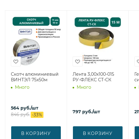
Скотч алюминиевый
Лента 3,00х100-015
Г
ВИНТЭЛ 75х50м
РУ-ФЛЕКС СТ-СК
с
Много
Много
564
руб.
/шт
797
руб.
/шт
21
846
руб.
-
33
%
В КОРЗИНУ
В КОРЗИНУ