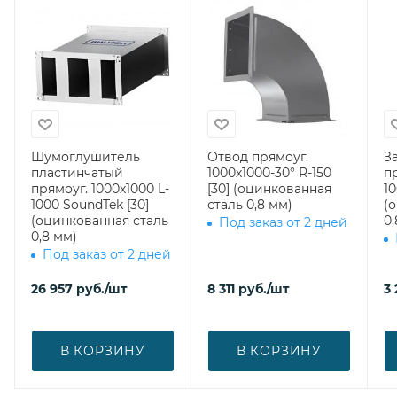
Шумоглушитель
Отвод прямоуг.
З
пластинчатый
1000х1000-30° R-150
п
прямоуг. 1000х1000 L-
[30] (оцинкованная
10
1000 SoundTek [30]
сталь 0,8 мм)
(
(оцинкованная сталь
0,
Под заказ от 2 дней
0,8 мм)
Под заказ от 2 дней
26 957
руб.
/шт
8 311
руб.
/шт
3
В КОРЗИНУ
В КОРЗИНУ