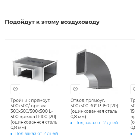
Подойдут к этому воздуховоду
Тройник прямоуг.
Отвод прямоуг.
Т
500х500/ врезка
500х500-30° R-150 [20]
5
300х500/500х500 L-
(оцинкованная сталь
1
500 врезка l1-100 [20]
0,8 мм)
вр
(оцинкованная сталь
(
Под заказ от 2 дней
0,8 мм)
0,
Под заказ от 2 дней