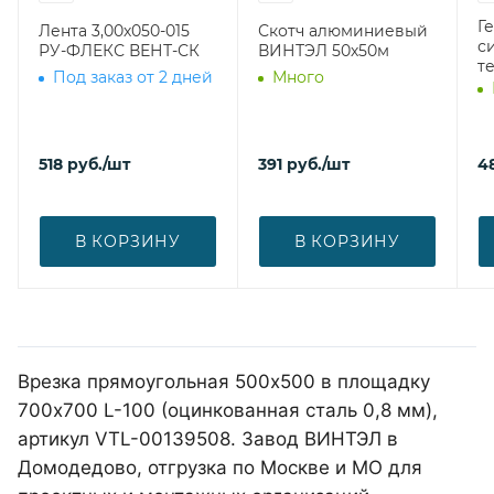
Г
Лента 3,00х050-015
Скотч алюминиевый
с
РУ-ФЛЕКС ВЕНТ-СК
ВИНТЭЛ 50х50м
т
Под заказ от 2 дней
Много
518
руб.
/шт
391
руб.
/шт
4
В КОРЗИНУ
В КОРЗИНУ
Врезка прямоугольная 500х500 в площадку
700х700 L-100 (оцинкованная сталь 0,8 мм),
артикул VTL-00139508. Завод ВИНТЭЛ в
Домодедово, отгрузка по Москве и МО для