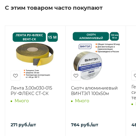
С этим товаром часто покупают
Г
Лента 3,00х030-015
Скотч алюминиевый
с
РУ-ФЛЕКС СТ-СК
ВИНТЭЛ 100х50м
т
Много
Много
271
руб.
/шт
764
руб.
/шт
4