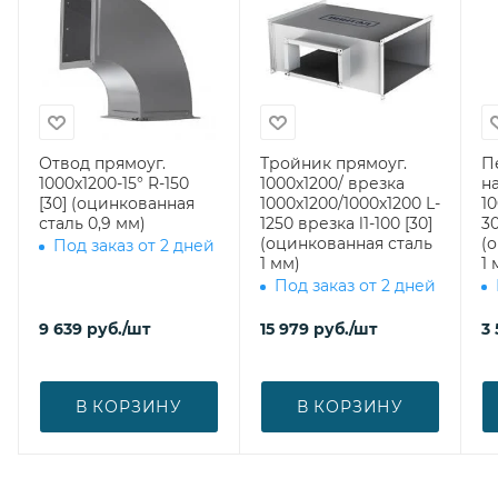
Отвод прямоуг.
Тройник прямоуг.
П
1000х1200-15° R-150
1000х1200/ врезка
н
[30] (оцинкованная
1000х1200/1000х1200 L-
10
сталь 0,9 мм)
1250 врезка l1-100 [30]
30
(оцинкованная сталь
(
Под заказ от 2 дней
1 мм)
1 
Под заказ от 2 дней
9 639
руб.
/шт
15 979
руб.
/шт
3
В КОРЗИНУ
В КОРЗИНУ