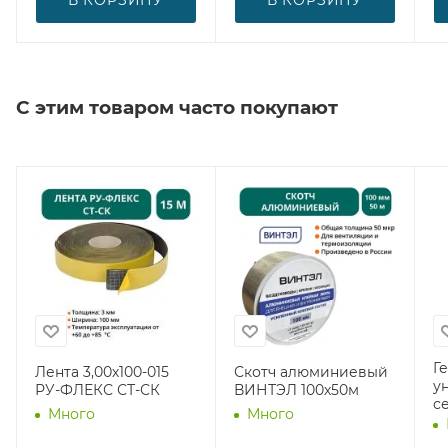
С этим товаром часто покупают
Г
Лента 3,00х100-015
Скотч алюминиевый
у
РУ-ФЛЕКС СТ-СК
ВИНТЭЛ 100х50м
с
Много
Много