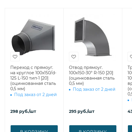
Переход с прямоуг.
Отвод прямоуг.
Т
на круглое 100х150/d-
100х150-30° R-150 [20]
10
125 L-150 тип-1 [20]
(оцинкованная сталь
10
(оцинкованная сталь
0,5 мм)
вр
0,5 мм)
(
Под заказ от 2 дней
0,
Под заказ от 2 дней
298
руб.
/шт
295
руб.
/шт
4
В КОРЗИНУ
В КОРЗИНУ