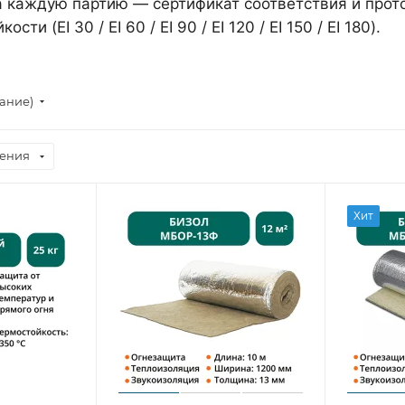
а каждую партию — сертификат соответствия и прот
сти (EI 30 / EI 60 / EI 90 / EI 120 / EI 150 / EI 180).
тание)
ения
Хит