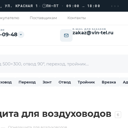
›››
 КРАСНАЯ 1
›
ПН–ПТ · 09:00 → 18:00
ПР
купателю
Поставщикам
Контакты
E-MAIL ДЛЯ ЗАКАЗОВ
КВЕ
zakaz@vin-tel.ru
-09-48
ховод
Переход
Зонт
Отвод
Тройник
Врезка
Ад
ита для воздуховодов
6
—
Огнезащита для воздуховодов