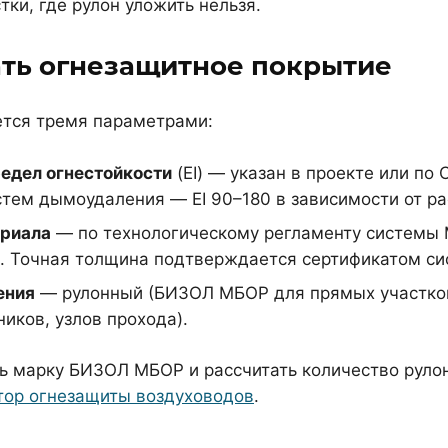
ки, где рулон уложить нельзя.
ть огнезащитное покрытие
тся тремя параметрами:
едел огнестойкости
(EI) — указан в проекте или по
стем дымоудаления — EI 90–180 в зависимости от ра
ериала
— по технологическому регламенту системы МБ
0. Точная толщина подтверждается сертификатом с
ения
— рулонный (БИЗОЛ МБОР для прямых участков
ников, узлов прохода).
ь марку БИЗОЛ МБОР и рассчитать количество рулон
тор огнезащиты воздуховодов
.