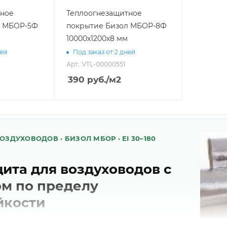
тное
Теплоогнезащитное
л МБОР-5Ф
покрытие Бизол МБОР-8Ф
10000х1200х8 мм
ней
Под заказ от 2 дней
Арт.: VTL-00000551
390
руб.
/м2
ЗДУХОВОДОВ · БИЗОЛ МБОР · EI 30–180
ита для воздуховодов с
м по пределу
йкости
незащитные материалы для систем