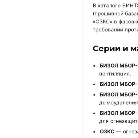
В каталоге ВИНТ
(прошивной база
«ОЗКС» в фасовк
требований прот
Серии и м
БИЗОЛ МБОР
вентиляция.
БИЗОЛ МБОР
БИЗОЛ МБОР-
дымоудаления
БИЗОЛ МБОР-
для огнезащит
ОЗКС
— огнеза