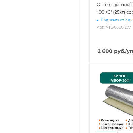
Огнезащитный с
"ОЗКС" (25кг) с
Под заказ от 2 д
Арт.: VTL-00001277
2 600
руб.
/у