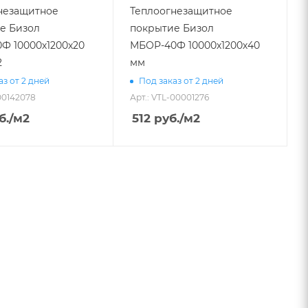
незащитное
Теплоогнезащитное
е Бизол
покрытие Бизол
Ф 10000х1200х20
МБОР-40Ф 10000х1200х40
2
мм
аз от 2 дней
Под заказ от 2 дней
-00142078
Арт.: VTL-00001276
б.
/м2
512
руб.
/м2