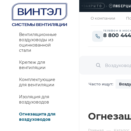
ОФИС
›
ЛЮБЕРЦЫ, УЛ.
ЗАКРЫТО
О компании
По
ТЕЛЕФОН В МОС
Вентиляционные
8 800 444
воздуховоды из
оцинкованной
стали
Крепеж для
вентиляции
Комплектующие
Часто ищут:
Возду
для вентиляции
Изоляция для
воздуховодов
Огнезащ
Огнезащита для
воздуховодов
—
Главная
Каталог