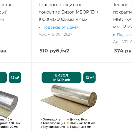
остав
Теплоогнезащитное
Теплоог
ерый
покрытие Бизол МБОР-13Ф
покрыти
10000х1200х13мм -12 м2
МБОР-20
ней
мм -12 м
Под заказ от 2 дней
Арт.: VTL-00142627
Под зак
Арт.: VTL
пак
510
руб.
/м2
374
ру