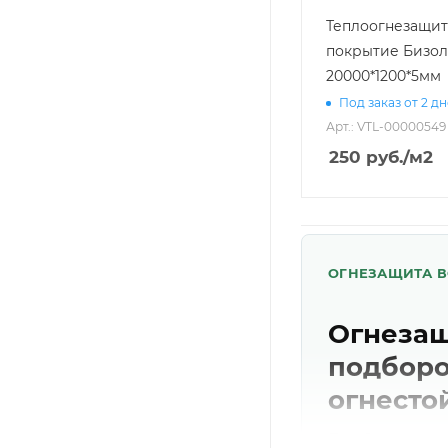
Теплоогнезащи
покрытие Бизо
20000*1200*5мм
Под заказ от 2 д
Арт.: VTL-00000549
250
руб.
/м2
ОГНЕЗАЩИТА ВО
Огнезащ
подборо
огнесто
Подбираем ог