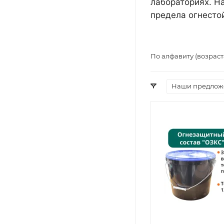
лабораториях. Н
предела огнестойко
По алфавиту (возрас
Наши предлож