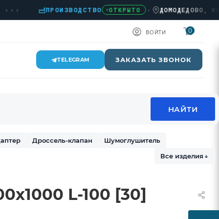
›
ПРОИЗВОДСТВО
›
ДОМОДЕДОВО, КАШИРС
ОТКРЫТО
0
ВОЙТИ
ЗАКАЗАТЬ ЗВОНОК
TELEGRAM
аптер
Дроссель-клапан
Шумоглушитель
Все изделия
↓
0х1000 L-100 [30]