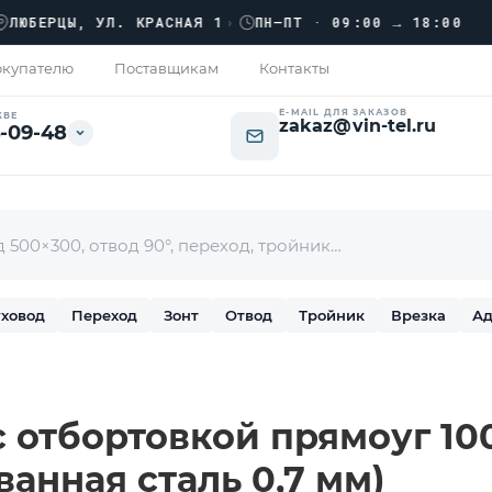
››
ЕРЦЫ, УЛ. КРАСНАЯ 1
›
ПН–ПТ · 09:00 → 18:00
купателю
Поставщикам
Контакты
E-MAIL ДЛЯ ЗАКАЗОВ
КВЕ
zakaz@vin-tel.ru
-09-48
ховод
Переход
Зонт
Отвод
Тройник
Врезка
Ад
 отбортовкой прямоуг 100
ванная сталь 0,7 мм)