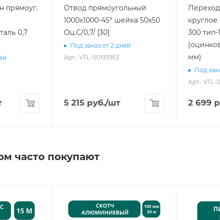
н прямоуг.
Отвод прямоугольный
Переход 
1000х1000-45° шейка 50х50
круглое 
таль 0,7
Оц.С/0,7/ [30]
300 тип-1
(оцинков
Под заказ от 2 дней
мм)
Арт.: VTL-00193953
ней
Под зака
Арт.: VTL-
т
5 215
руб.
/шт
2 699
р
ом часто покупают