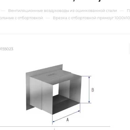
—
—
Вентиляционные воздуховоды из оцинкованной стали
П
—
ольные с отбортовкой
Врезка с отбортовкой прямоуг 1000х100
0155023