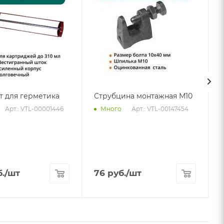
т для герметика
Струбцина монтажная М10
Арт.: VTL-00001446
Арт.: VTL-00147454
Много
.
/шт
76
руб.
/шт