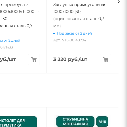
с прямоуг. на
Заглушка прямоугольная
1000х1000/d-1000 L-
1000х1000 [30]
 [30]
(оцинкованная сталь 0,7
анная сталь 0,7
мм)
Под заказ от 2 дней
Арт.: VTL-00148794
А
з от 2 дней
00171433
уб.
/шт
3 220
руб.
/шт