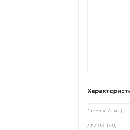
Характерист
Сторона А (мм)
Длина l1 (мм)