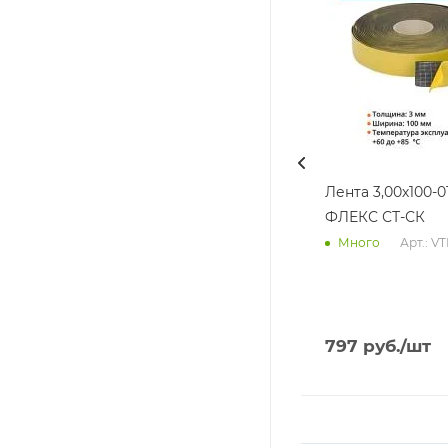
Лента 3,00х100-0
ФЛЕКС СТ-СК
Арт.: V
Много
797
руб.
/шт