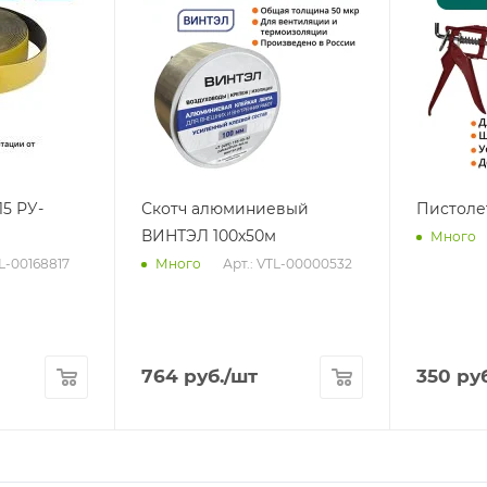
15 РУ-
Скотч алюминиевый
Пистоле
ВИНТЭЛ 100х50м
Много
TL-00168817
Арт.: VTL-00000532
Много
764
руб.
/шт
350
руб