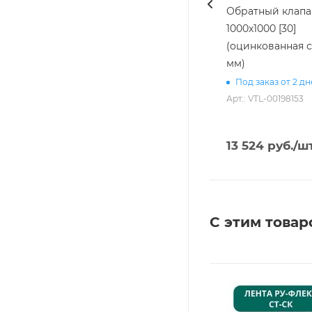
Обратный клапа
1000х1000 [30]
(оцинкованная с
мм)
Под заказ от 2 д
Арт.: VTL-00198153
13 524
руб.
/ш
С этим товар