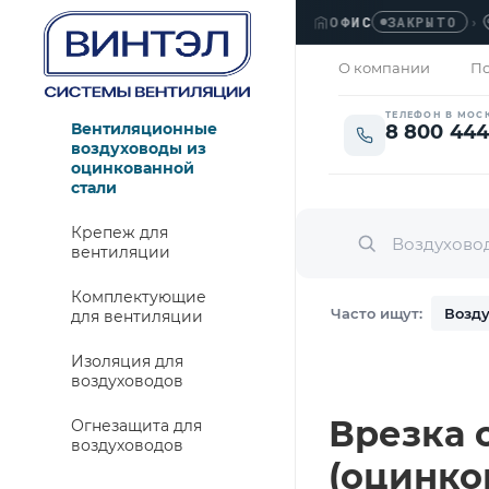
ОФИС
›
ЛЮБ
ЗАКРЫТО
О компании
По
ТЕЛЕФОН В МОС
Вентиляционные
8 800 444
воздуховоды из
оцинкованной
стали
Крепеж для
вентиляции
Комплектующие
Часто ищут:
Возду
для вентиляции
Изоляция для
воздуховодов
Врезка с
Огнезащита для
воздуховодов
(оцинко