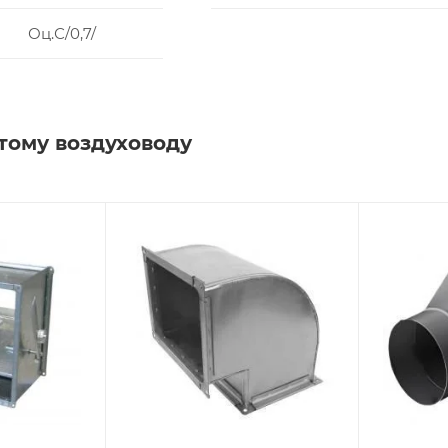
Оц.С/0,7/
тому воздуховоду