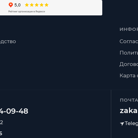
ИНФО
дство
Соглас
Полит
Догов
Карта 
ПОЧТ
zaka
92
5