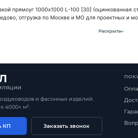
вкой прямоуг 1000х1000 L-100 [30] (оцинкованная с
дово, отгрузка по Москве и МО для проектных и м
Раскрыть
Л
ПОК
ИЛЯЦИИ
Опла
оздуховодов и фасонных изделий.
Дост
х 4000+ м².
Гара
Вопр
ь КП
Заказать звонок