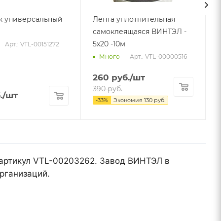
к универсальный
Лента уплотнительная
самоклеящаяся ВИНТЭЛ -
5х20 -10м
Арт.: VTL-00151272
Арт.: VTL-00000516
Много
260
руб.
/шт
390
руб.
.
/шт
-
33
%
Экономия
130
руб.
, артикул VTL-00203262. Завод ВИНТЭЛ в
рганизаций.