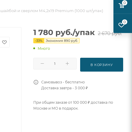
0
-шайбой и сверлом М4,2х19 Premium (1000 шт/упак)
0
1 780
руб.
/упак
2 670
руб.
-
33
%
Экономия
890
руб.
Много
В КОРЗИНУ
Самовывоз - бесплатно
Доставка завтра - 3 000 ₽
При общем заказе от 100 000 ₽ доставка по
Москве и МО в подарок.