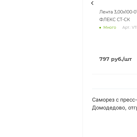
Лента 3,00х100-0
ФЛЕКС СТ-СК
Арт.: V
Много
797
руб.
/шт
Саморез с пресс
Домодедово, отг