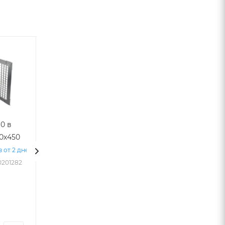
10 в
Хомут с рез.
T-образный
00х450
уплотнителем
кронштейн для
d 560 мм М10
фиксации
з от 2 дней
конструкций
0201282
Под заказ от 2 дней
Арт.: VTL-
38х40 L-1000
00000489
Под заказ от 2 дней
Арт.: VTL-00167308
438
1 000