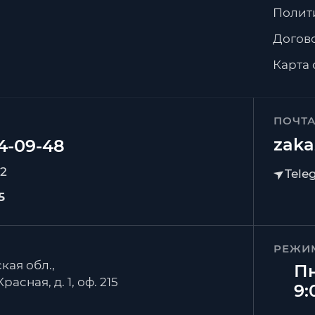
Полит
Догов
Карта 
ПОЧТ
zaka
92
5
РЕЖИ
кая обл.,
Пн
расная, д. 1, оф. 215
9: