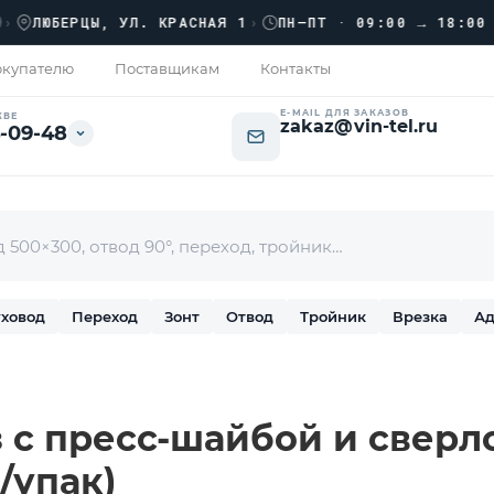
ЮБЕРЦЫ, УЛ. КРАСНАЯ 1
›
ПН–ПТ · 09:00 → 18:00
купателю
Поставщикам
Контакты
E-MAIL ДЛЯ ЗАКАЗОВ
КВЕ
zakaz@vin-tel.ru
-09-48
ховод
Переход
Зонт
Отвод
Тройник
Врезка
Ад
 с пресс-шайбой и сверл
/упак)