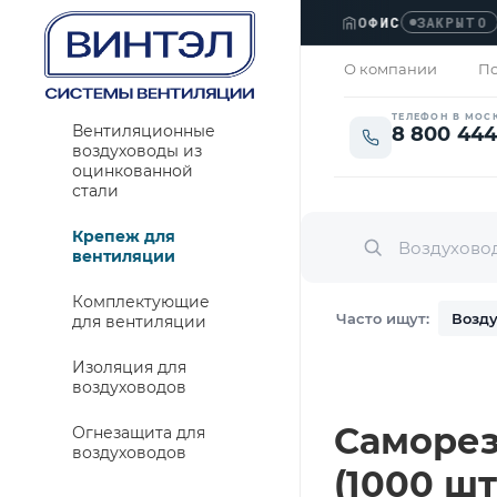
ОФИС
›
Л
ЗАКРЫТО
О компании
По
ТЕЛЕФОН В МОС
Вентиляционные
8 800 444
воздуховоды из
оцинкованной
стали
Крепеж для
вентиляции
Комплектующие
Часто ищут:
Возду
для вентиляции
Изоляция для
воздуховодов
Саморез
Огнезащита для
воздуховодов
(1000 шт