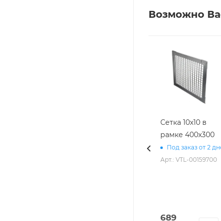
Возможно Ва
Сетка 10х10 в
рамке 400х300
Под заказ от 2 д
Арт.: VTL-00159700
689