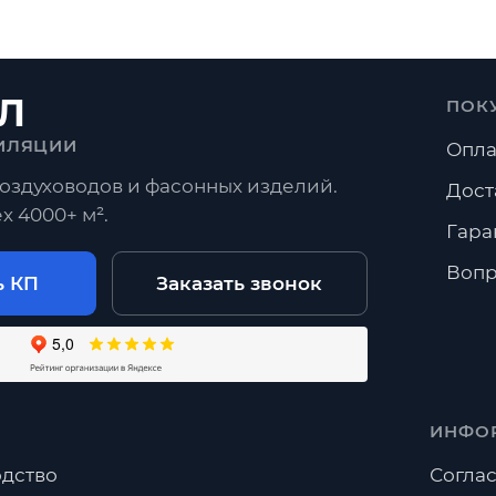
Л
ПОК
ИЛЯЦИИ
Опла
оздуховодов и фасонных изделий.
Дост
х 4000+ м².
Гара
Вопр
ь КП
Заказать звонок
ИНФО
дство
Соглас