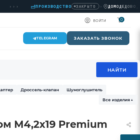
›››
ПРОИЗВОДСТВО
›
ДОМОДЕДОВО, КАШИ
ЗАКРЫТО
0
ВОЙТИ
ЗАКАЗАТЬ ЗВОНОК
TELEGRAM
аптер
Дроссель-клапан
Шумоглушитель
Все изделия
↓
ом М4,2х19 Premium