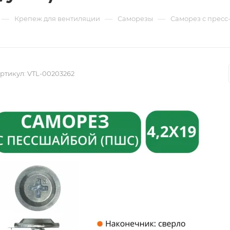
—
—
—
Крепеж для вентиляции
Саморезы
Саморез с пресс
ртикул:
VTL-00203262