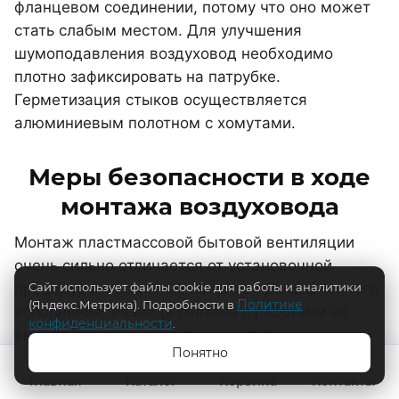
фланцевом соединении, потому что оно может
стать слабым местом. Для улучшения
шумоподавления воздуховод необходимо
плотно зафиксировать на патрубке.
Герметизация стыков осуществляется
алюминиевым полотном с хомутами.
Меры безопасности в ходе
монтажа воздуховода
Монтаж пластмассовой бытовой вентиляции
очень сильно отличается от установочной
процедуры массивных каналов промышленного
Сайт использует файлы cookie для работы и аналитики
Политике
(Яндекс.Метрика). Подробности в
исполнения. Разница связана с работами на
конфиденциальности
.
высоте, которые характеризуются повышенной
Понятно
опасностью. Однако промышленники доверяют
монтаж воздуховодов оборудования
Главная
Каталог
Корзина
Контакты