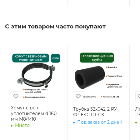
С этим товаром часто покупают
Хомут с рез.
Трубка 32х042-2 РУ-
Л
уплотнителем d 160
ФЛЕКС СТ-СК
Р
мм М8/М10
Под заказ от 2 дней
Много