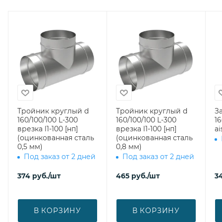
Тройник круглый d
Тройник круглый d
З
160/100/100 L-300
160/100/100 L-300
160 (нер
врезка l1-100 [нп]
врезка l1-100 [нп]
ai
(оцинкованная сталь
(оцинкованная сталь
0,5 мм)
0,8 мм)
Под заказ от 2 дней
Под заказ от 2 дней
374
руб.
/шт
465
руб.
/шт
3
В КОРЗИНУ
В КОРЗИНУ