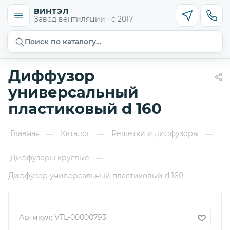
ВИНТЭЛ
Завод вентиляции · с 2017
Поиск по каталогу…
Диффузор
универсальный
пластиковый d 160
Главная
Каталог
Решетки и диффузоры
—
—
—
Диффузоры круглые
—
Диффузор универсальный пластиковый d 160
Артикул:
VTL-00000793