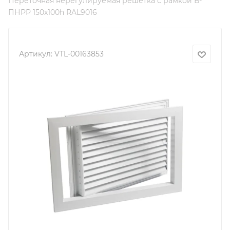
Переточная нерегулируемая решетка с рамкой В-
ПНРР 150х100h RAL9016
Артикул:
VTL-00163853