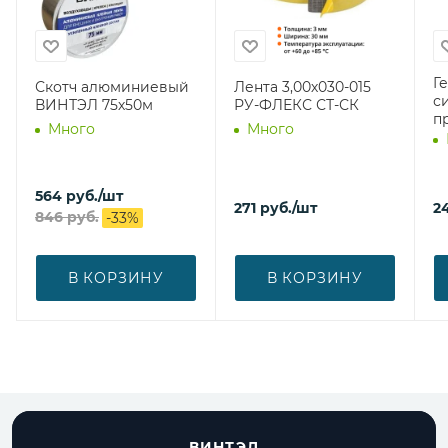
Г
Скотч алюминиевый
Лента 3,00х030-015
с
ВИНТЭЛ 75х50м
РУ-ФЛЕКС СТ-СК
п
Много
Много
564
руб.
/шт
271
руб.
/шт
2
846
руб.
-
33
%
В КОРЗИНУ
В КОРЗИНУ
ВИНТЭЛ