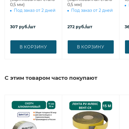
0,5 мм)
0,5 мм)
Под заказ от 2 дней
Под заказ от 2 дней
307
руб.
/шт
272
руб.
/шт
3
В КОРЗИНУ
В КОРЗИНУ
С этим товаром часто покупают