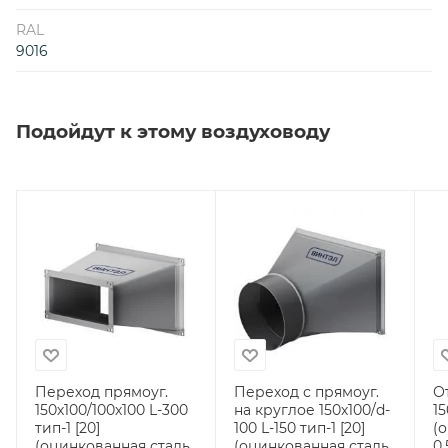
RAL
9016
Подойдут к этому воздуховоду
Переход прямоуг.
Переход с прямоуг.
О
150х100/100х100 L-300
на круглое 150х100/d-
15
тип-1 [20]
100 L-150 тип-1 [20]
(
(оцинкованная сталь
(оцинкованная сталь
0,