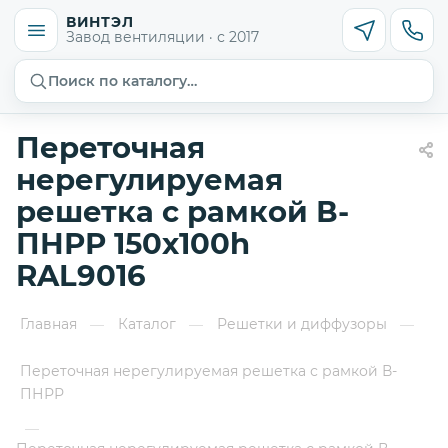
ВИНТЭЛ
Завод вентиляции · с 2017
Поиск по каталогу…
Переточная
нерегулируемая
решетка с рамкой В-
ПНРР 150х100h
RAL9016
Главная
Каталог
Решетки и диффузоры
—
—
—
Переточная нерегулируемая решетка с рамкой В-
ПНРР
—