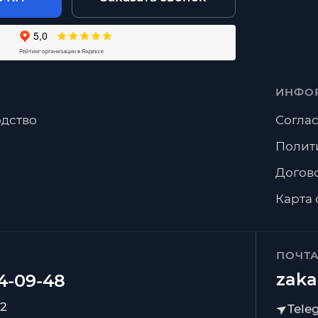
ИНФО
дство
Соглас
Полит
Догов
Карта 
ПОЧТ
zaka
92