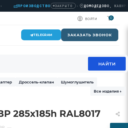
ПРОИЗВОДСТВО
›
ДОМОДЕДОВО, КАШИРСКОЕ
ЗАКРЫТО
0
ВОЙТИ
ЗАКАЗАТЬ ЗВОНОК
TELEGRAM
аптер
Дроссель-клапан
Шумоглушитель
Все изделия
↓
Р 285х185h RAL8017
—
ВР