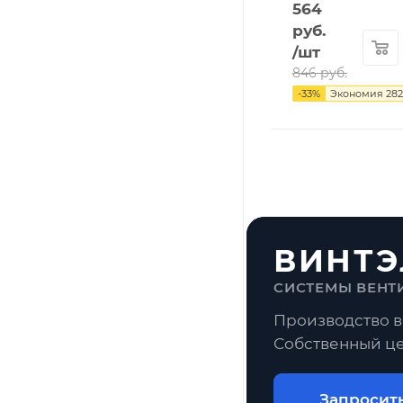
564
руб.
/шт
846
руб.
-
33
%
Экономия
282
ВИНТЭ
СИСТЕМЫ ВЕНТ
Производство в
Собственный це
Запросит