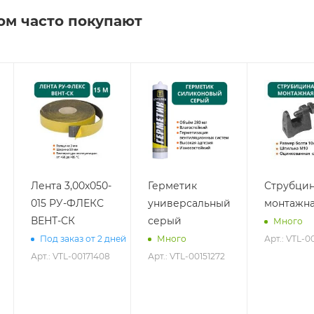
ом часто покупают
Лента 3,00х050-
Герметик
Струбци
015 РУ-ФЛЕКС
универсальный
монтажна
ВЕНТ-СК
серый
Много
Арт.: VTL-0
Под заказ от 2 дней
Много
Арт.: VTL-00171408
Арт.: VTL-00151272