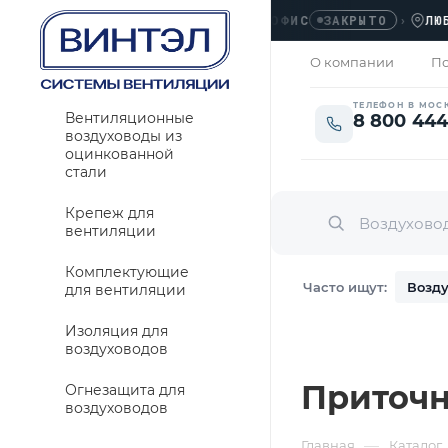
ОФИС
›
ЛЮБЕРЦ
ЗАКРЫТО
О компании
По
ТЕЛЕФОН В МОС
Вентиляционные
8 800 444
воздуховоды из
оцинкованной
стали
Крепеж для
вентиляции
Комплектующие
Часто ищут:
Возду
для вентиляции
Изоляция для
воздуховодов
Приточн
Огнезащита для
воздуховодов
—
Главная
Каталог