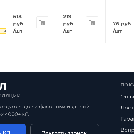
518
219
руб.
руб.
76
руб.
/шт
/шт
/шт
руб.
Л
ПОК
ИЛЯЦИИ
Опла
оздуховодов и фасонных изделий.
Дост
х 4000+ м².
Гара
Вопр
ь КП
Заказать звонок