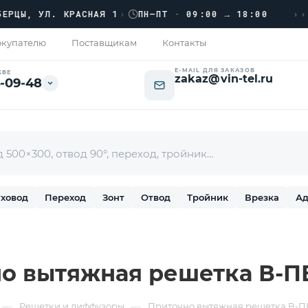
›››
Ы, УЛ. КРАСНАЯ 1
›
ПН–ПТ · 09:00 → 18:00
купателю
Поставщикам
Контакты
E-MAIL ДЛЯ ЗАКАЗОВ
КВЕ
zakaz@vin-tel.ru
-09-48
ховод
Переход
Зонт
Отвод
Тройник
Врезка
Ад
о вытяжная решетка В-ПВ
—
—
Решетки и диффузоры
Приточно вытяжная решетка В-П