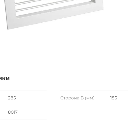
ики
285
Сторона B (мм)
185
8017