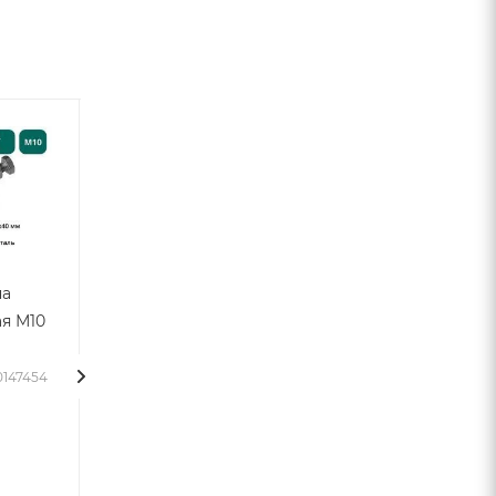
Акция
на
Скоба для
Лента
я М10
стяжки
уплотнительная
фланцев М8
самоклеящаяся
ВИНТЭЛ - 5х15
0147454
Много
-10м
Арт.: VTL-00000125
Много
Арт.: VTL-00161264