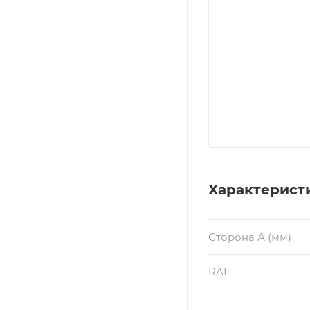
Характерист
Сторона А (мм)
RAL