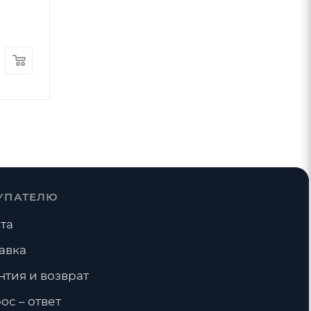
200
руб.
/шт
14
руб.
300
руб.
/шт
-
33
%
Экономия
100
руб.
УПАТЕЛЮ
та
авка
нтия и возврат
ос – ответ