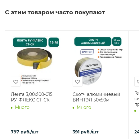
С этим товаром часто покупают
Г
Лента 3,00х100-015
Скотч алюминиевый
с
РУ-ФЛЕКС СТ-СК
ВИНТЭЛ 50х50м
п
Много
Много
797
руб.
/шт
391
руб.
/шт
2