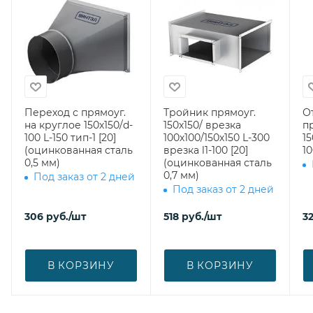
Переход с прямоуг.
Тройник прямоуг.
О
на круглое 150х150/d-
150х150/ врезка
п
100 L-150 тип-1 [20]
100х100/150х150 L-300
1
(оцинкованная сталь
врезка l1-100 [20]
10
0,5 мм)
(оцинкованная сталь
0,7 мм)
Под заказ от 2 дней
Под заказ от 2 дней
306
руб.
/шт
518
руб.
/шт
3
В КОРЗИНУ
В КОРЗИНУ