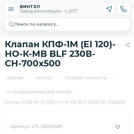
ВИНТЭЛ
Завод вентиляции · с 2017
Поиск по каталогу…
Клапан КПФ-1М (EI 120)-
НО-К-MB BLF 230В-
СН-700х500
Главная
Каталог
Сетевые элементы
—
—
—
Огнезадерживающий клапан
—
Клапан КПФ-1М (EI 120)-НО-К-MB BLF 230В-СН-700х500
Артикул:
VTL-00200689