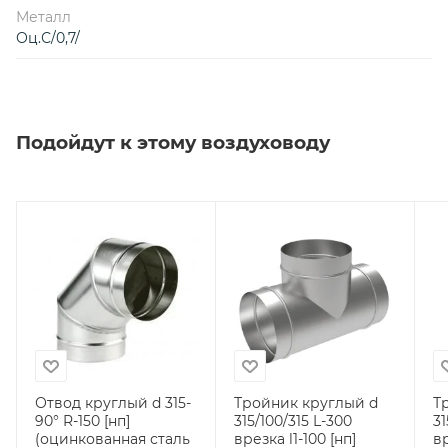
Металл
Оц.С/0,7/
Подойдут к этому воздуховоду
Отвод круглый d 315-
Тройник круглый d
Т
90° R-150 [нп]
315/100/315 L-300
31
(оцинкованная сталь
врезка l1-100 [нп]
вр