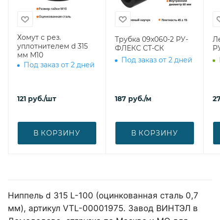
Хомут с рез.
Трубка 09х060-2 РУ-
Л
уплотнителем d 315
ФЛЕКС СТ-СК
Р
мм М10
Под заказ от 2 дней
Под заказ от 2 дней
121
руб.
/шт
187
руб.
/м
27
В КОРЗИНУ
В КОРЗИНУ
Ниппель d 315 L-100 (оцинкованная сталь 0,7
мм), артикул VTL-00001975. Завод ВИНТЭЛ в