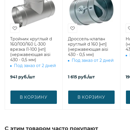
Тройник круглый d
Дроссель-клапан
Н
160/100/160 L-300
круглый d 160 [нп]
(
врезка l1-100 [нп]
(нержавеющая aisi
43
(нержавеющая aisi
430 - 0,5 мм)
430 - 0,5 мм)
Под заказ от 2 дней
Под заказ от 2 дней
941
руб.
/шт
1 615
руб.
/шт
1
В КОРЗИНУ
В КОРЗИНУ
С этим товаром часто покупают