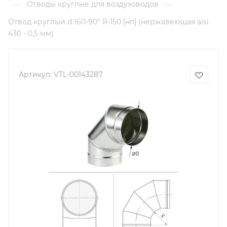
Отводы круглые для воздуховодов
—
—
Отвод круглый d 160-90° R-150 [нп] (нержавеющая aisi
430 - 0,5 мм)
Артикул:
VTL-00143287