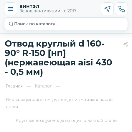
ВИНТЭЛ
Завод вентиляции · с 2017
Поиск по каталогу…
Отвод круглый d 160-
90° R-150 [нп]
(нержавеющая aisi 430
- 0,5 мм)
Главная
Каталог
—
—
Вентиляционные воздуховоды из оцинкованной
стали
Круглые воздуховоды из оцинкованной стали
—