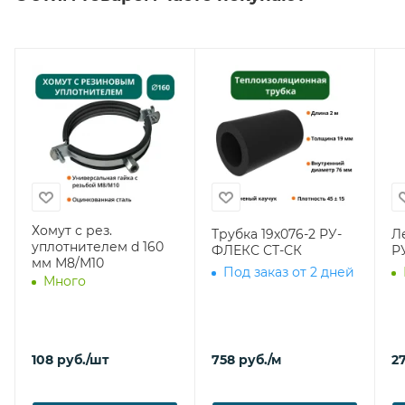
Хомут с рез.
Трубка 19х076-2 РУ-
Л
уплотнителем d 160
ФЛЕКС СТ-СК
Р
мм М8/М10
Под заказ от 2 дней
Много
108
руб.
/шт
758
руб.
/м
27