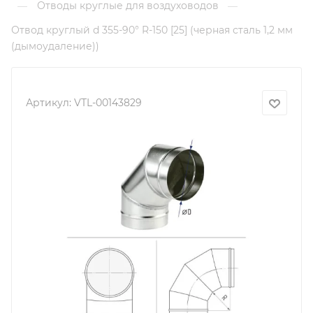
Отводы круглые для воздуховодов
—
—
Отвод круглый d 355-90° R-150 [25] (черная сталь 1,2 мм
(дымоудаление))
Артикул:
VTL-00143829