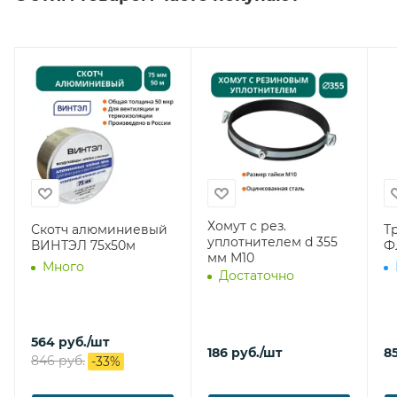
Хомут с рез.
Скотч алюминиевый
Т
уплотнителем d 355
ВИНТЭЛ 75х50м
Ф
мм М10
Много
Достаточно
564
руб.
/шт
186
руб.
/шт
8
846
руб.
-
33
%