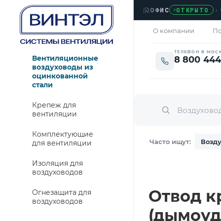
ОФИС
›
ЛЮБ
ОТКРЫТО
О компании
По
ТЕЛЕФОН В МОС
Вентиляционные
8 800 444
воздуховоды из
оцинкованной
стали
Крепеж для
вентиляции
Комплектующие
Часто ищут:
Возду
для вентиляции
Изоляция для
воздуховодов
Отвод кр
Огнезащита для
воздуховодов
(дымоуд