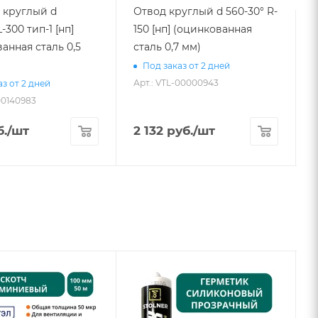
 круглый d
Отвод круглый d 560-30° R-
-300 тип-1 [нп]
150 [нп] (оцинкованная
анная сталь 0,5
сталь 0,7 мм)
Под заказ от 2 дней
Арт.: VTL-00000943
А
з от 2 дней
00140983
.
/шт
2 132
руб.
/шт