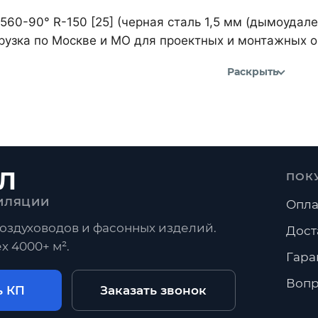
560-90° R-150 [25] (черная сталь 1,5 мм (дымоудал
рузка по Москве и МО для проектных и монтажных о
Раскрыть
Л
ПОК
ИЛЯЦИИ
Опла
оздуховодов и фасонных изделий.
Дост
х 4000+ м².
Гара
Вопр
ь КП
Заказать звонок