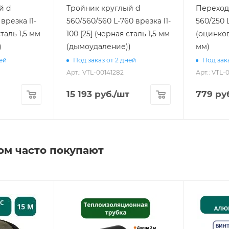
й d
Тройник круглый d
Переход
 врезка l1-
560/560/560 L-760 врезка l1-
560/250 L
сталь 1,5 мм
100 [25] (черная сталь 1,5 мм
(оцинков
)
(дымоудаление))
мм)
ней
Под заказ от 2 дней
Под зака
Арт.: VTL-00141282
Арт.: VTL-
15 193
руб.
/шт
779
руб
ом часто покупают