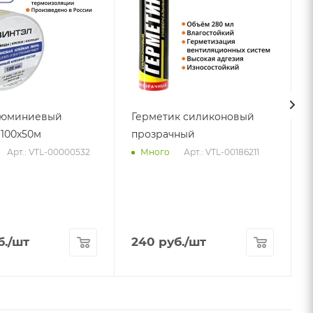
люминиевый
Герметик силиконовый
100х50м
прозрачный
Арт.: VTL-00000532
Арт.: VTL-00186211
Много
А
б.
/шт
240
руб.
/шт