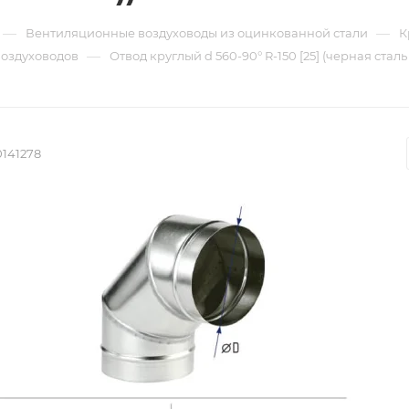
—
—
Вентиляционные воздуховоды из оцинкованной стали
К
—
воздуховодов
Отвод круглый d 560-90° R-150 [25] (черная сталь
0141278