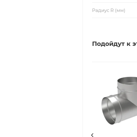
Радиус R (мм)
Подойдут к э