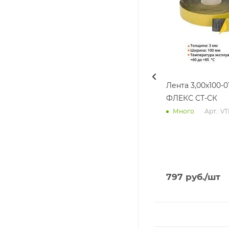
Лента 3,00х100-0
ФЛЕКС СТ-СК
Арт.: V
Много
797
руб.
/шт