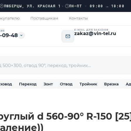
››
ЕРЦЫ, УЛ. КРАСНАЯ 1
›
ПН–ПТ · 09:00 → 18:00
купателю
Поставщикам
Контакты
E-MAIL ДЛЯ ЗАКАЗОВ
КВЕ
zakaz@vin-tel.ru
-09-48
ховод
Переход
Зонт
Отвод
Тройник
Врезка
Ад
углый d 560-90° R-150 [25]
аление))