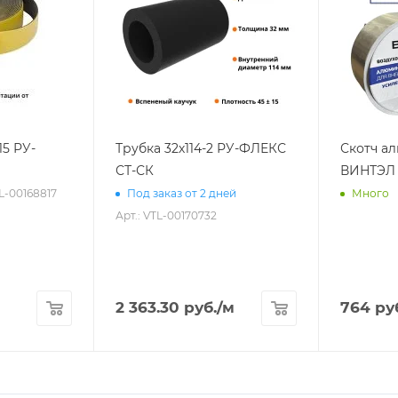
15 РУ-
Трубка 32х114-2 РУ-ФЛЕКС
Скотч а
СТ-СК
ВИНТЭЛ 
TL-00168817
Под заказ от 2 дней
Много
Арт.: VTL-00170732
2 363.30
руб.
/м
764
ру