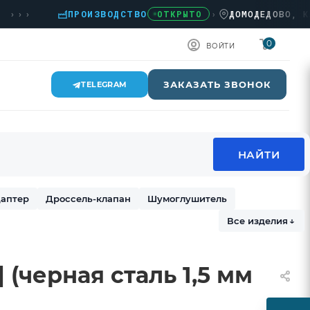
›
ПРОИЗВОДСТВО
›
ДОМОДЕДОВО, КАШИРС
ОТКРЫТО
0
ВОЙТИ
ЗАКАЗАТЬ ЗВОНОК
TELEGRAM
аптер
Дроссель-клапан
Шумоглушитель
Все изделия
↓
 (черная сталь 1,5 мм