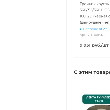
Тройник круглы
560/315/560 L-515
100 [25] (черная 
(дымоудаление)
Под заказ от 2 д
Арт.: VTL-00141281
9 931
руб.
/шт
С этим товар