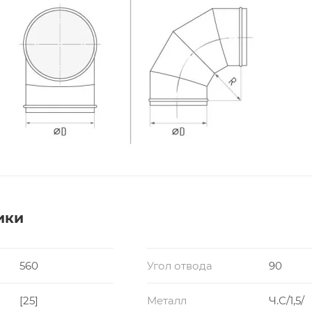
ики
560
Угол отвода
90
[25]
Металл
Ч.С/1,5/