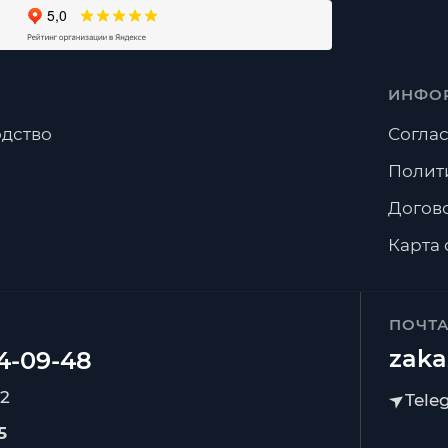
ИНФО
дство
Соглас
Полит
Догов
Карта 
ПОЧТ
zaka
92
5