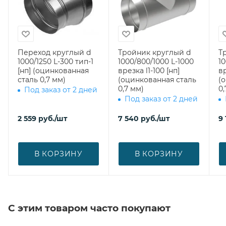
Переход круглый d
Тройник круглый d
Т
1000/1250 L-300 тип-1
1000/800/1000 L-1000
10
[нп] (оцинкованная
врезка l1-100 [нп]
вр
сталь 0,7 мм)
(оцинкованная сталь
(
0,7 мм)
0,
Под заказ от 2 дней
Под заказ от 2 дней
2 559
руб.
/шт
7 540
руб.
/шт
9
В КОРЗИНУ
В КОРЗИНУ
С этим товаром часто покупают