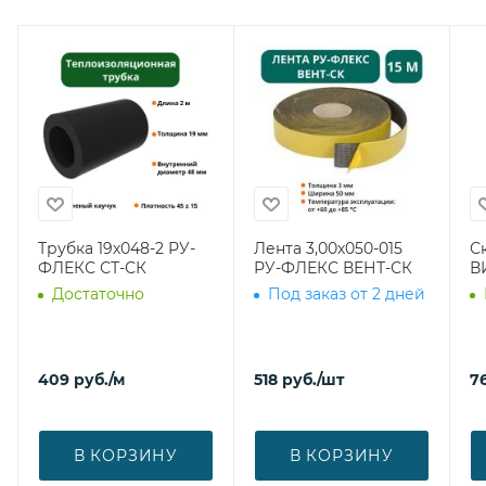
Трубка 19х048-2 РУ-
Лента 3,00х050-015
С
ФЛЕКС СТ-СК
РУ-ФЛЕКС ВЕНТ-СК
В
Достаточно
Под заказ от 2 дней
409
руб.
/м
518
руб.
/шт
7
В КОРЗИНУ
В КОРЗИНУ