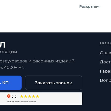
Раскрыть
Л
ПОК
ИЛЯЦИИ
Опла
оздуховодов и фасонных изделий.
Дост
х 4000+ м².
Гара
Вопр
ь КП
Заказать звонок