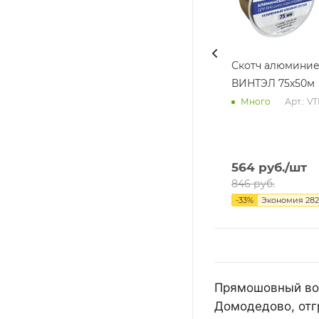
Скотч алюмини
ВИНТЭЛ 75х50м
Арт.: V
Много
564
руб.
/шт
846
руб.
-
33
%
Экономия
282
Прямошовный воз
Домодедово, отг