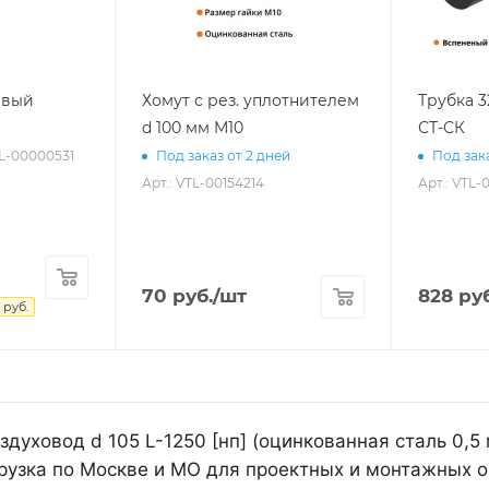
евый
Хомут с рез. уплотнителем
Трубка 
d 100 мм М10
СТ-СК
TL-00000531
Под заказ от 2 дней
Под зака
Арт.: VTL-00154214
Арт.: VTL-
70
руб.
/шт
828
руб
руб.
духовод d 105 L-1250 [нп] (оцинкованная сталь 0,5
рузка по Москве и МО для проектных и монтажных о