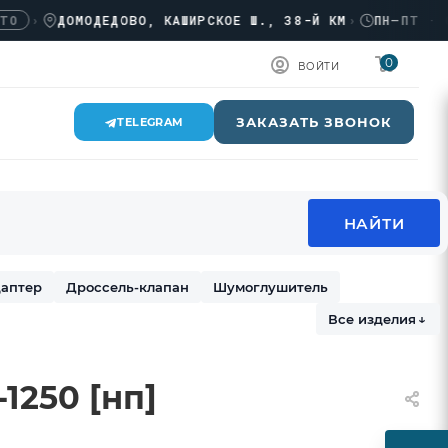
›
ДОМОДЕДОВО, КАШИРСКОЕ Ш., 38-Й КМ
›
ПН–ПТ · 08:0
0
ВОЙТИ
ЗАКАЗАТЬ ЗВОНОК
TELEGRAM
аптер
Дроссель-клапан
Шумоглушитель
Все изделия
↓
1250 [нп]