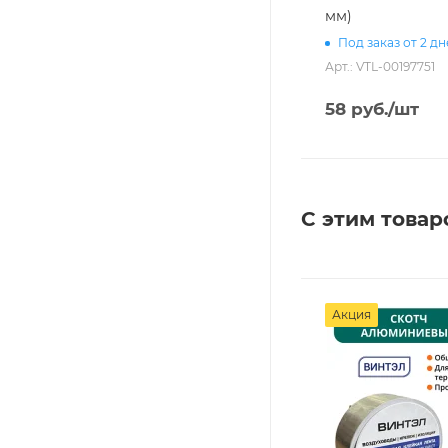
мм)
Под заказ от 2 д
Арт.: VTL-00197751
58
руб.
/шт
С этим товар
Акция