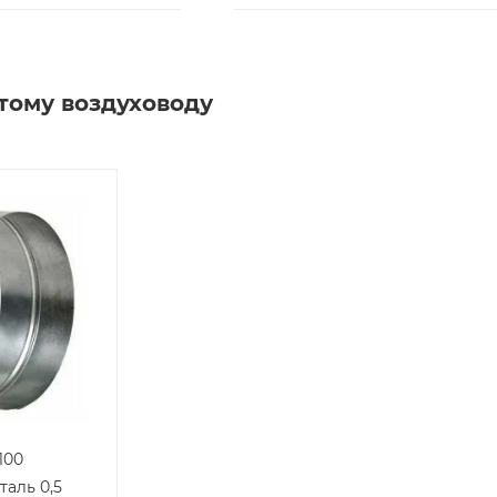
тому воздуховоду
100
таль 0,5