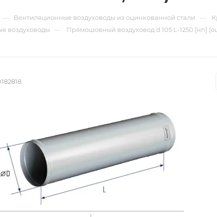
—
—
Вентиляционные воздуховоды из оцинкованной стали
К
—
е воздуховоды
Прямошовный воздуховод d 105 L-1250 [нп] (о
182818