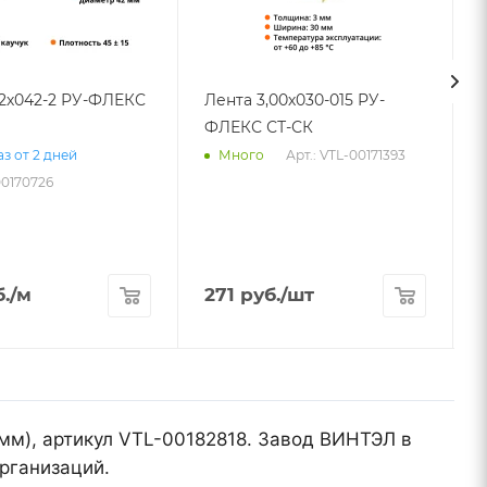
32х042-2 РУ-ФЛЕКС
Лента 3,00х030-015 РУ-
ФЛЕКС СТ-СК
Арт.: VTL-00171393
з от 2 дней
Много
00170726
.
/м
271
руб.
/шт
 мм), артикул VTL-00182818. Завод ВИНТЭЛ в
рганизаций.