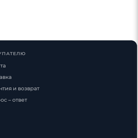
УПАТЕЛЮ
та
авка
нтия и возврат
ос – ответ