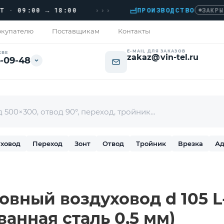
›››
09:00 → 18:00
ПРОИЗВОДСТВО
ЗАКРЫТО
купателю
Поставщикам
Контакты
E-MAIL ДЛЯ ЗАКАЗОВ
КВЕ
zakaz@vin-tel.ru
-09-48
ховод
Переход
Зонт
Отвод
Тройник
Врезка
Ад
вный воздуховод d 105 L-
ванная сталь 0,5 мм)