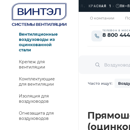
ОФИС
›
ЛЮБЕРЦЫ, УЛ. КРАСНАЯ 1
›
ПН–ПТ · 
ЗАКРЫТО
О компании
По
ТЕЛЕФОН В МОС
Вентиляционные
8 800 444
воздуховоды из
оцинкованной
стали
Крепеж для
вентиляции
Комплектующие
Часто ищут:
Возду
для вентиляции
Изоляция для
воздуховодов
Прямошо
Огнезащита для
воздуховодов
(оцинко