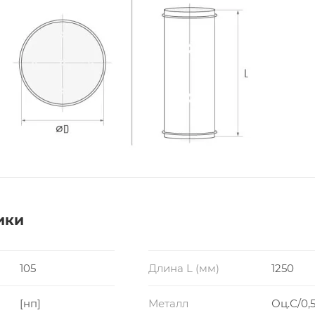
ики
105
Длина L (мм)
1250
[нп]
Металл
Оц.С/0,5