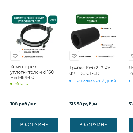
Хомут с рез.
Трубка 19х035-2 РУ-
Л
уплотнителем d 160
ФЛЕКС СТ-СК
Р
мм М8/М10
Под заказ от 2 дней
Много
108
руб.
/шт
315.58
руб.
/м
51
В КОРЗИНУ
В КОРЗИНУ