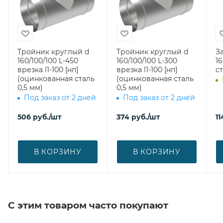
Тройник круглый d
Тройник круглый d
З
160/100/100 L-450
160/100/100 L-300
160 (оцин
врезка l1-100 [нп]
врезка l1-100 [нп]
ст
(оцинкованная сталь
(оцинкованная сталь
0,5 мм)
0,5 мм)
Под заказ от 2 дней
Под заказ от 2 дней
506
руб.
/шт
374
руб.
/шт
11
В КОРЗИНУ
В КОРЗИНУ
С этим товаром часто покупают