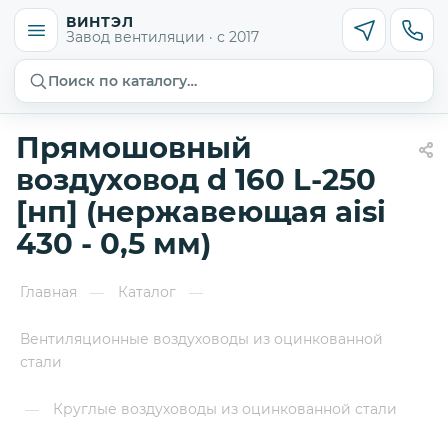
ВИНТЭЛ
Завод вентиляции · с 2017
Поиск по каталогу…
Прямошовный
воздуховод d 160 L-250
[нп] (нержавеющая aisi
430 - 0,5 мм)
Главная
Каталог
—
—
Вентиляционные воздуховоды из оцинкованной
стали
Круглые воздуховоды из оцинкованной стали
—