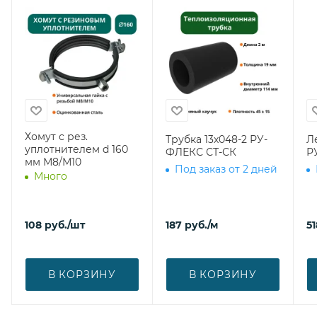
Хомут с рез.
Трубка 13х048-2 РУ-
Л
уплотнителем d 160
ФЛЕКС СТ-СК
Р
мм М8/М10
Под заказ от 2 дней
Много
108
руб.
/шт
187
руб.
/м
51
В КОРЗИНУ
В КОРЗИНУ