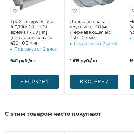
Тройник круглый d
Дроссель-клапан
Н
160/100/160 L-300
круглый d 160 [нп]
(
врезка l1-100 [нп]
(нержавеющая aisi
43
(нержавеющая aisi
430 - 0,5 мм)
430 - 0,5 мм)
Под заказ от 2 дней
Под заказ от 2 дней
941
руб.
/шт
1 615
руб.
/шт
1
В КОРЗИНУ
В КОРЗИНУ
С этим товаром часто покупают