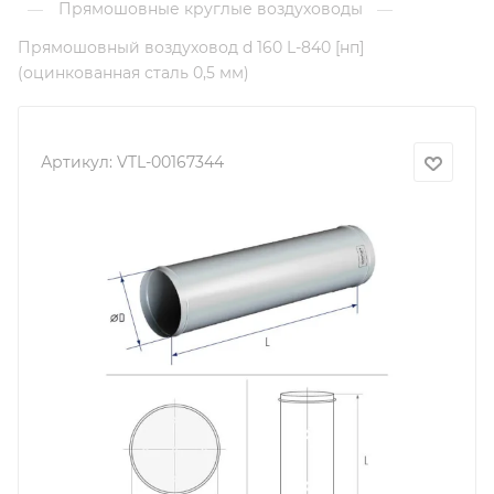
Прямошовные круглые воздуховоды
—
—
Прямошовный воздуховод d 160 L-840 [нп]
(оцинкованная сталь 0,5 мм)
Артикул:
VTL-00167344