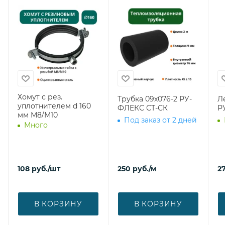
Хомут с рез.
Трубка 09х076-2 РУ-
Л
уплотнителем d 160
ФЛЕКС СТ-СК
Р
мм М8/М10
Под заказ от 2 дней
Много
108
руб.
/шт
250
руб.
/м
27
В КОРЗИНУ
В КОРЗИНУ