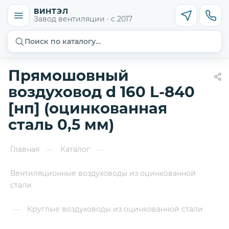
ВИНТЭЛ
Завод вентиляции · с 2017
Поиск по каталогу…
Прямошовный
воздуховод d 160 L-840
[нп] (оцинкованная
сталь 0,5 мм)
Главная
Каталог
—
—
Вентиляционные воздуховоды из оцинкованной
стали
Круглые воздуховоды из оцинкованной стали
—