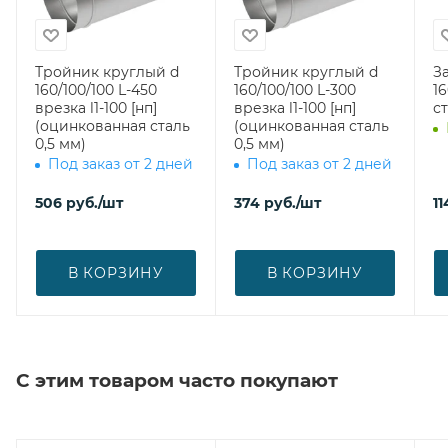
Тройник круглый d
Тройник круглый d
З
160/100/100 L-450
160/100/100 L-300
160 (оцин
врезка l1-100 [нп]
врезка l1-100 [нп]
ст
(оцинкованная сталь
(оцинкованная сталь
0,5 мм)
0,5 мм)
Под заказ от 2 дней
Под заказ от 2 дней
506
руб.
/шт
374
руб.
/шт
11
В КОРЗИНУ
В КОРЗИНУ
С этим товаром часто покупают