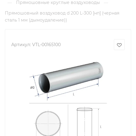
Прямошовные круглые воздуховоды
—
—
Прямошовный воздуховод d 200 L-300 [нп] (черная
сталь 1 мм (дымоудаление))
Артикул:
VTL-00165100