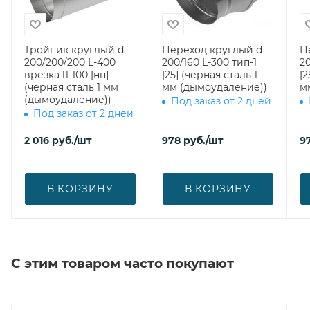
Тройник круглый d
Переход круглый d
П
200/200/200 L-400
200/160 L-300 тип-1
20
врезка l1-100 [нп]
[25] (черная сталь 1
[2
(черная сталь 1 мм
мм (дымоудаление))
м
(дымоудаление))
Под заказ от 2 дней
Под заказ от 2 дней
2 016
руб.
/шт
978
руб.
/шт
9
В КОРЗИНУ
В КОРЗИНУ
С этим товаром часто покупают