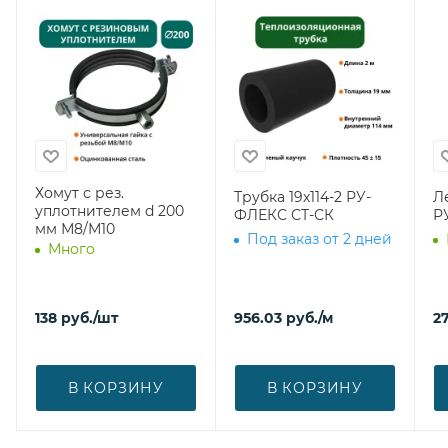
Хомут с рез.
Трубка 19х114-2 РУ-
Л
уплотнителем d 200
ФЛЕКС СТ-СК
Р
мм М8/М10
Под заказ от 2 дней
Много
138
руб.
/шт
956.03
руб.
/м
27
В КОРЗИНУ
В КОРЗИНУ