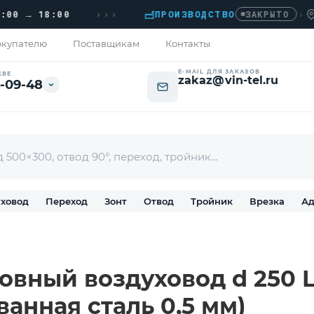
›››
→ 18:00
ПРОИЗВОДСТВО
›
ДОМО
ЗАКРЫТО
купателю
Поставщикам
Контакты
E-MAIL ДЛЯ ЗАКАЗОВ
КВЕ
zakaz@vin-tel.ru
-09-48
ховод
Переход
Зонт
Отвод
Тройник
Врезка
Ад
вный воздуховод d 250 L
ванная сталь 0,5 мм)