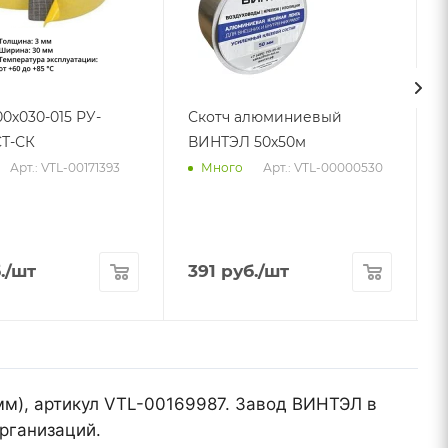
00х030-015 РУ-
Скотч алюминиевый
Т-СК
ВИНТЭЛ 50х50м
Арт.: VTL-00171393
Арт.: VTL-00000530
Много
.
/шт
391
руб.
/шт
мм), артикул VTL-00169987. Завод ВИНТЭЛ в
рганизаций.