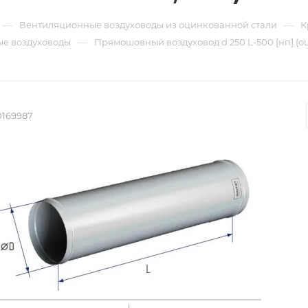
—
—
Вентиляционные воздуховоды из оцинкованной стали
К
—
е воздуховоды
Прямошовный воздуховод d 250 L-500 [нп] (о
0169987