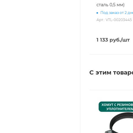
сталь 0,5 мм)
Под заказ от 2 д
Арт.: VTL-00203445
1 133
руб.
/шт
С этим товар