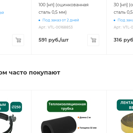
100 [нп] (оцинкованная
30 [нп] 
сталь 0,5 мм)
сталь 0,
ней
Под заказ от 2 дней
Под зака
Арт.: VTL-00168853
Арт.: VTL-
591
руб.
/шт
316
руб
ом часто покупают