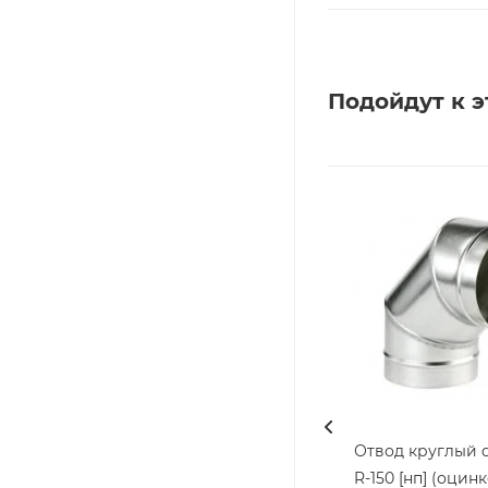
Подойдут к э
Отвод круглый d
R-150 [нп] (оцин