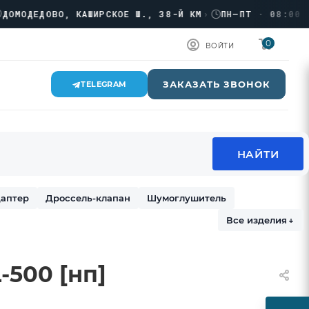
ДЕДОВО, КАШИРСКОЕ Ш., 38-Й КМ
›
ПН–ПТ · 08:00 → 18
0
ВОЙТИ
ЗАКАЗАТЬ ЗВОНОК
TELEGRAM
аптер
Дроссель-клапан
Шумоглушитель
Все изделия
↓
-500 [нп]