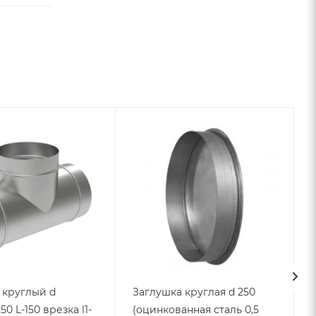
 круглый d
Заглушка круглая d 250
50 L-150 врезка l1-
(оцинкованная сталь 0,5
L