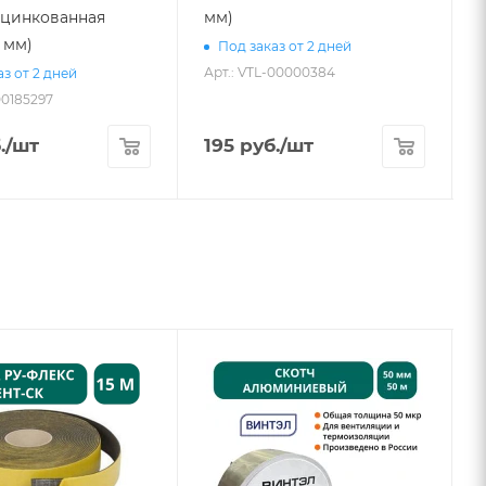
(оцинкованная
мм)
5 мм)
Под заказ от 2 дней
Арт.: VTL-00000384
з от 2 дней
00185297
А
.
/шт
195
руб.
/шт