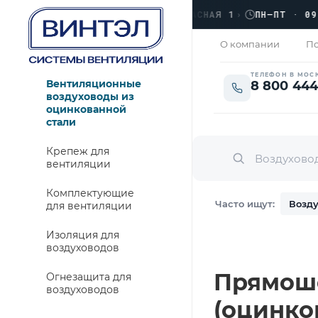
›
ЛЮБЕРЦЫ, УЛ. КРАСНАЯ 1
›
ПН–ПТ · 09:00 
ЗАКРЫТО
О компании
По
ТЕЛЕФОН В МОС
Вентиляционные
8 800 444
воздуховоды из
оцинкованной
стали
Крепеж для
вентиляции
Комплектующие
Часто ищут:
Возду
для вентиляции
Изоляция для
воздуховодов
Прямошо
Огнезащита для
воздуховодов
(оцинко