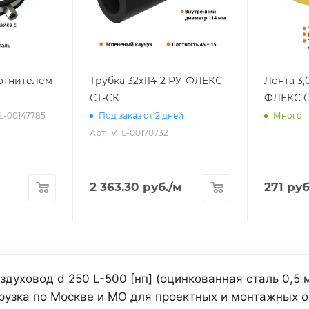
лотнителем
Трубка 32х114-2 РУ-ФЛЕКС
Лента 3,
СТ-СК
ФЛЕКС С
TL-00147785
Под заказ от 2 дней
Много
Арт.: VTL-00170732
2 363.30
руб.
/м
271
руб
духовод d 250 L-500 [нп] (оцинкованная сталь 0,5 
рузка по Москве и МО для проектных и монтажных о