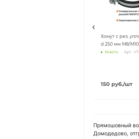
Хомут с рез. уп
d 250 мм М8/М10
Арт.: V
Много
150
руб.
/шт
Прямошовный воз
Домодедово, отг