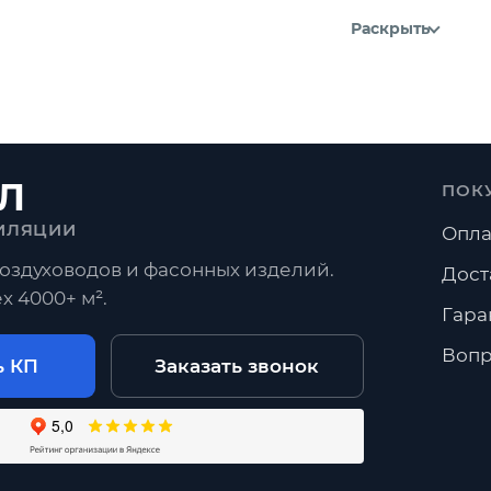
Раскрыть
Л
ПОК
ИЛЯЦИИ
Опла
оздуховодов и фасонных изделий.
Дост
х 4000+ м².
Гара
Вопр
ь КП
Заказать звонок