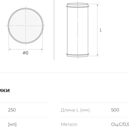
ики
250
Длина L (мм)
500
[нп]
Металл
Оц.С/0,5