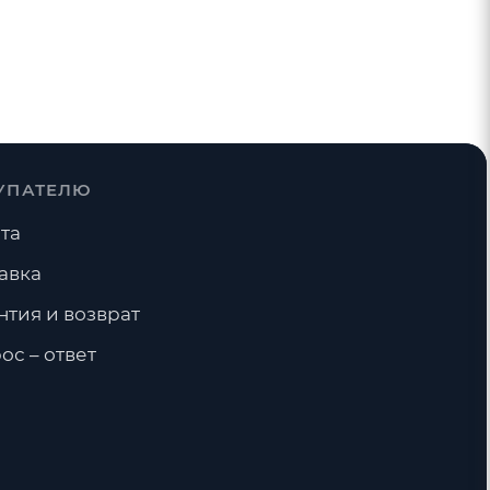
УПАТЕЛЮ
та
авка
нтия и возврат
ос – ответ