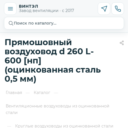
ВИНТЭЛ
Завод вентиляции · с 2017
Поиск по каталогу…
Прямошовный
воздуховод d 260 L-
600 [нп]
(оцинкованная сталь
0,5 мм)
Главная
Каталог
—
—
Вентиляционные воздуховоды из оцинкованной
стали
Круглые воздуховоды из оцинкованной стали
—