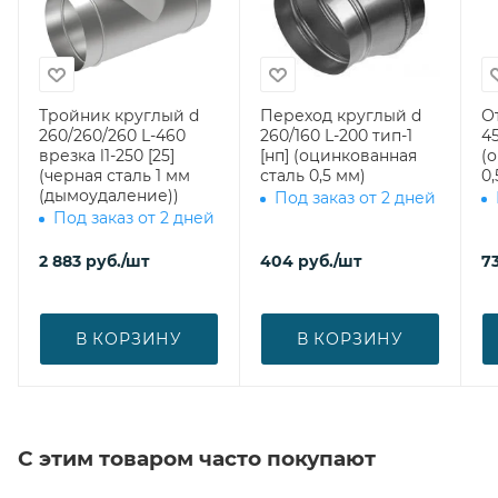
Тройник круглый d
Переход круглый d
О
260/260/260 L-460
260/160 L-200 тип-1
45
врезка l1-250 [25]
[нп] (оцинкованная
(
(черная сталь 1 мм
сталь 0,5 мм)
0,
(дымоудаление))
Под заказ от 2 дней
Под заказ от 2 дней
2 883
руб.
/шт
404
руб.
/шт
7
В КОРЗИНУ
В КОРЗИНУ
С этим товаром часто покупают