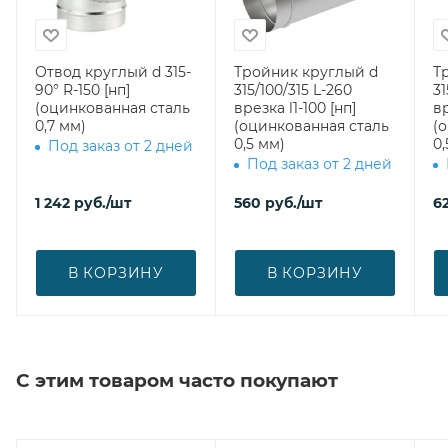
Отвод круглый d 315-
Тройник круглый d
Т
90° R-150 [нп]
315/100/315 L-260
31
(оцинкованная сталь
врезка l1-100 [нп]
вр
0,7 мм)
(оцинкованная сталь
(
0,5 мм)
0,
Под заказ от 2 дней
Под заказ от 2 дней
1 242
руб.
/шт
560
руб.
/шт
6
В КОРЗИНУ
В КОРЗИНУ
С этим товаром часто покупают