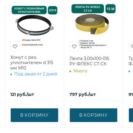
Хомут с рез.
Лента 3,00х100-015
Т
уплотнителем d 315
РУ-ФЛЕКС СТ-СК
Ф
мм М10
Много
Под заказ от 2 дней
121
руб.
/шт
797
руб.
/шт
9
В КОРЗИНУ
В КОРЗИНУ