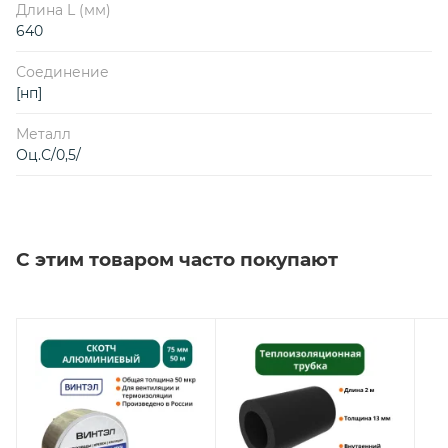
Длина L (мм)
640
Соединение
[нп]
Металл
Оц.С/0,5/
С этим товаром часто покупают