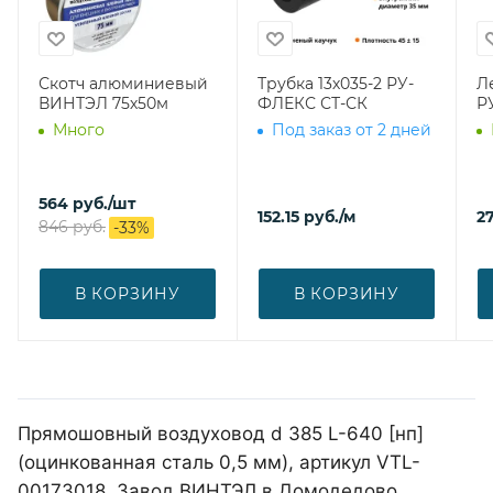
Скотч алюминиевый
Трубка 13х035-2 РУ-
Л
ВИНТЭЛ 75х50м
ФЛЕКС СТ-СК
Р
Много
Под заказ от 2 дней
564
руб.
/шт
152.15
руб.
/м
27
846
руб.
-
33
%
В КОРЗИНУ
В КОРЗИНУ
Прямошовный воздуховод d 385 L-640 [нп]
(оцинкованная сталь 0,5 мм), артикул VTL-
00173018. Завод ВИНТЭЛ в Домодедово,