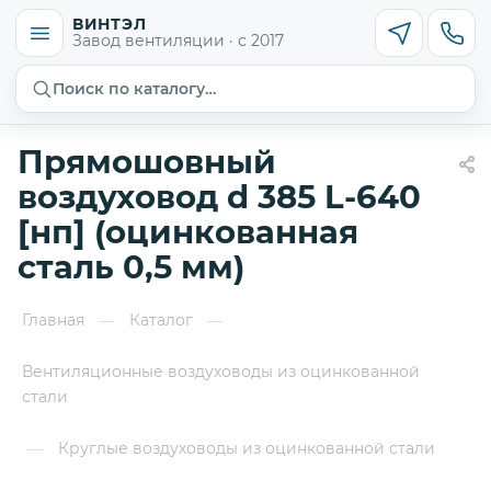
ВИНТЭЛ
Завод вентиляции · с 2017
Поиск по каталогу…
Прямошовный
воздуховод d 385 L-640
[нп] (оцинкованная
сталь 0,5 мм)
Главная
Каталог
—
—
Вентиляционные воздуховоды из оцинкованной
стали
Круглые воздуховоды из оцинкованной стали
—