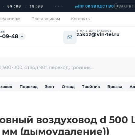
›››
9:00 → 18:00
ПРОИЗВОДСТВО
›
ЗАКРЫТО
купателю
Поставщикам
Контакты
E-MAIL ДЛЯ ЗАКАЗОВ
КВЕ
zakaz@vin-tel.ru
-09-48
ховод
Переход
Зонт
Отвод
Тройник
Врезка
Ад
вный воздуховод d 500 L-
5 мм (дымоудаление))