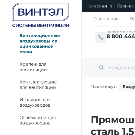
ФИС
›
ЛЮБЕРЦЫ, УЛ. КРАСНАЯ 1
›
ПН–ПТ · 0
ЗАКРЫТО
О компании
По
ТЕЛЕФОН В МОС
Вентиляционные
8 800 444
воздуховоды из
оцинкованной
стали
Крепеж для
вентиляции
Комплектующие
Часто ищут:
Возду
для вентиляции
Изоляция для
воздуховодов
Прямошо
Огнезащита для
воздуховодов
сталь 1,