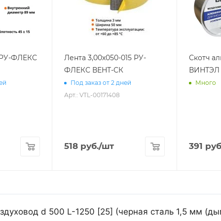
2 РУ-ФЛЕКС
Лента 3,00х050-015 РУ-
Скотч а
ФЛЕКС ВЕНТ-СК
ВИНТЭЛ 
ней
Под заказ от 2 дней
Много
Арт.: VTL-00171408
518
руб.
/шт
391
руб
уховод d 500 L-1250 [25] (черная сталь 1,5 мм (д