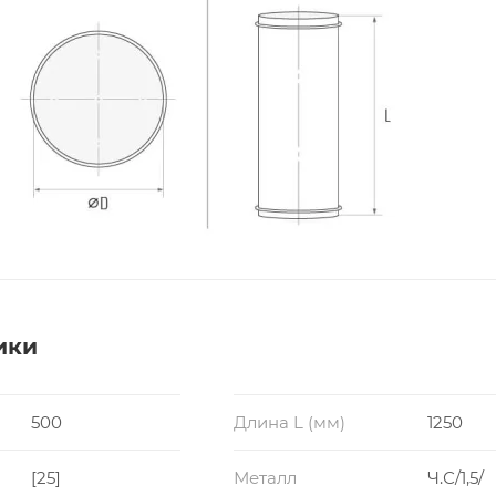
ики
500
Длина L (мм)
1250
[25]
Металл
Ч.С/1,5/