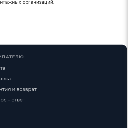
онтажных организаций.
УПАТЕЛЮ
та
авка
нтия и возврат
ос – ответ