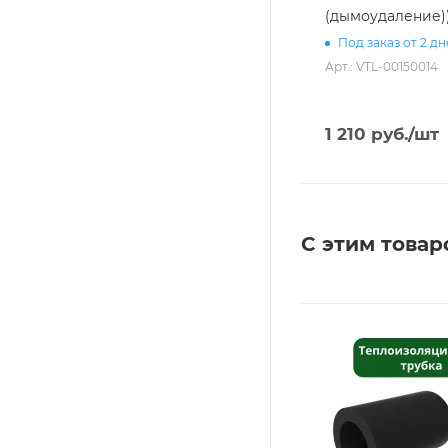
(дымоудаление)
Под заказ от 2 д
Арт.: VTL-00150014
1 210
руб.
/шт
С этим товар