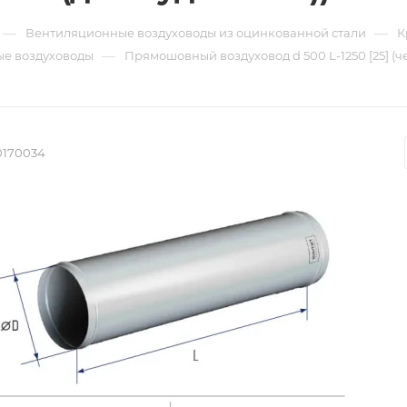
—
—
Вентиляционные воздуховоды из оцинкованной стали
К
—
е воздуховоды
Прямошовный воздуховод d 500 L-1250 [25] (че
0170034