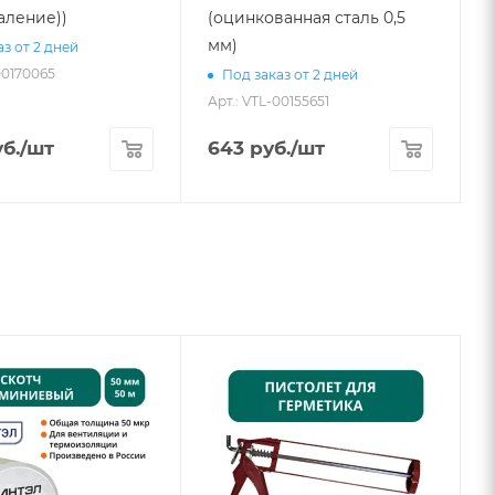
аление))
(оцинкованная сталь 0,5
мм)
з от 2 дней
00170065
А
Под заказ от 2 дней
Арт.: VTL-00155651
б.
/шт
643
руб.
/шт