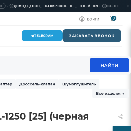
ДОМОДЕДОВО, КАШИРСКОЕ Ш., 38-Й КМ
›
ПН–ПТ · 08:00
0
ВОЙТИ
ЗАКАЗАТЬ ЗВОНОК
TELEGRAM
аптер
Дроссель-клапан
Шумоглушитель
Все изделия
↓
1250 [25] (черная