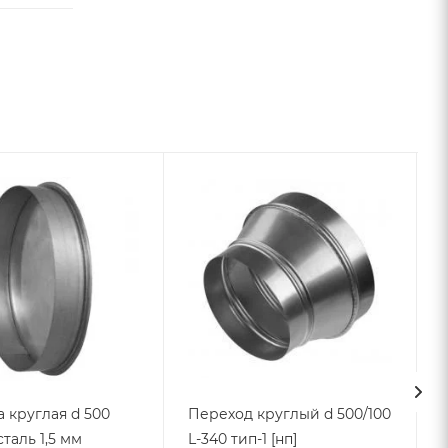
 круглая d 500
Переход круглый d 500/100
сталь 1,5 мм
L-340 тип-1 [нп]
1