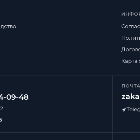
ИНФО
дство
Соглас
Полит
Догов
Карта 
ПОЧТ
zaka
92
5