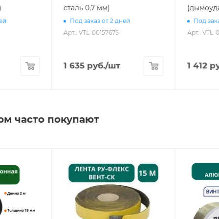
)
сталь 0,7 мм)
(дымоуд
ней
Под заказ от 2 дней
Под зака
Арт.: VTL-00157675
Арт.: VTL-
1 635
руб.
/шт
1 412
ру
ом часто покупают