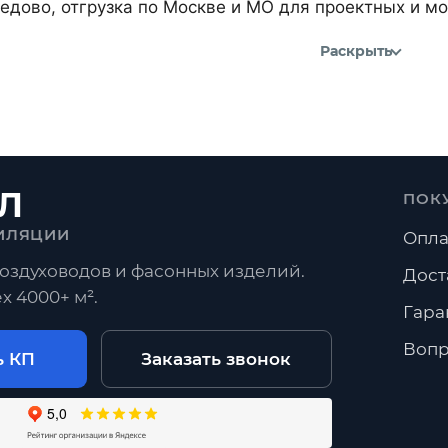
дово, отгрузка по Москве и МО для проектных и м
Раскрыть
Л
ПОК
ИЛЯЦИИ
Опла
оздуховодов и фасонных изделий.
Дост
х 4000+ м².
Гара
Вопр
ь КП
Заказать звонок