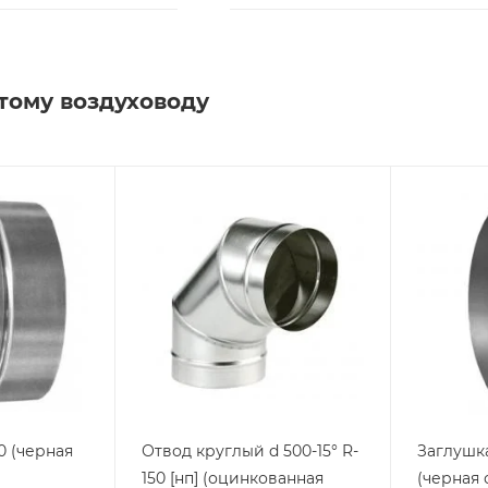
тому воздуховоду
ая
Отвод круглый d 500-15° R-
Заглушка
150 [нп] (оцинкованная
(черная 