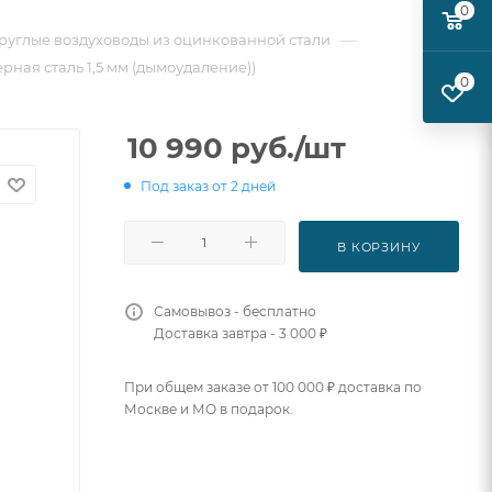
0
—
руглые воздуховоды из оцинкованной стали
рная сталь 1,5 мм (дымоудаление))
0
10 990
руб.
/шт
Под заказ от 2 дней
В КОРЗИНУ
Самовывоз - бесплатно
Доставка завтра - 3 000 ₽
При общем заказе от 100 000 ₽ доставка по
Москве и МО в подарок.