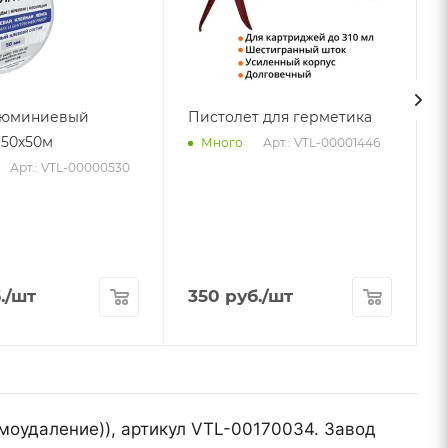
люминиевый
Пистолет для герметика
50х50м
Арт.: VTL-00001446
Много
Арт.: VTL-00000530
А
.
/шт
350
руб.
/шт
ымоудаление)), артикул VTL-00170034. Завод