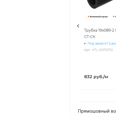
Трубка 19х089-
СТ-СК
Под заказ от 2 д
Арт.: VTL-00170712
832
руб.
/м
Прямошовный возд