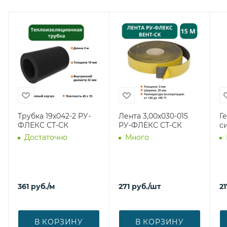
Трубка 19х042-2 РУ-
Лента 3,00х030-015
Г
ФЛЕКС СТ-СК
РУ-ФЛЕКС СТ-СК
с
Достаточно
Много
361
руб.
/м
271
руб.
/шт
21
В КОРЗИНУ
В КОРЗИНУ