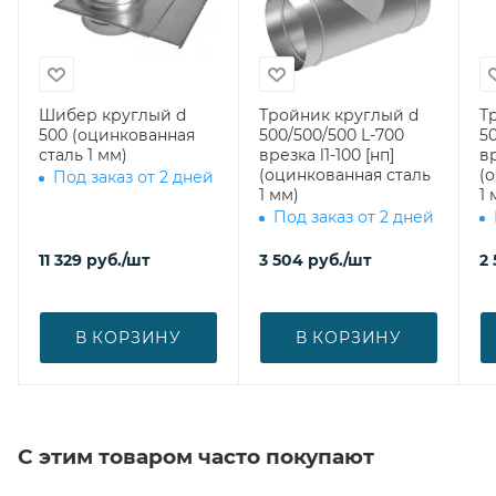
Шибер круглый d
Тройник круглый d
Т
500 (оцинкованная
500/500/500 L-700
5
сталь 1 мм)
врезка l1-100 [нп]
вр
(оцинкованная сталь
(
Под заказ от 2 дней
1 мм)
1 
Под заказ от 2 дней
11 329
руб.
/шт
3 504
руб.
/шт
2
В КОРЗИНУ
В КОРЗИНУ
С этим товаром часто покупают