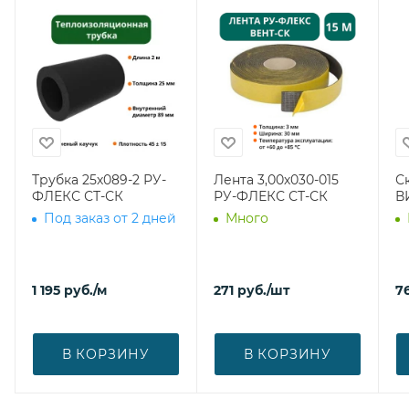
Трубка 25х089-2 РУ-
Лента 3,00х030-015
С
ФЛЕКС СТ-СК
РУ-ФЛЕКС СТ-СК
В
Под заказ от 2 дней
Много
1 195
руб.
/м
271
руб.
/шт
7
В КОРЗИНУ
В КОРЗИНУ