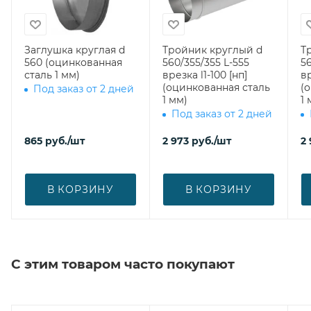
Заглушка круглая d
Тройник круглый d
Т
560 (оцинкованная
560/355/355 L-555
56
сталь 1 мм)
врезка l1-100 [нп]
вр
(оцинкованная сталь
(
Под заказ от 2 дней
1 мм)
1 
Под заказ от 2 дней
865
руб.
/шт
2 973
руб.
/шт
2
В КОРЗИНУ
В КОРЗИНУ
С этим товаром часто покупают