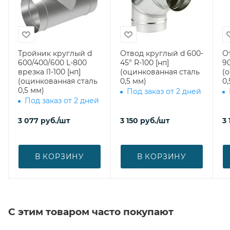
Тройник круглый d
Отвод круглый d 600-
О
600/400/600 L-800
45° R-100 [нп]
90
врезка l1-100 [нп]
(оцинкованная сталь
(
(оцинкованная сталь
0,5 мм)
0,
0,5 мм)
Под заказ от 2 дней
Под заказ от 2 дней
3 077
руб.
/шт
3 150
руб.
/шт
3 
В КОРЗИНУ
В КОРЗИНУ
С этим товаром часто покупают