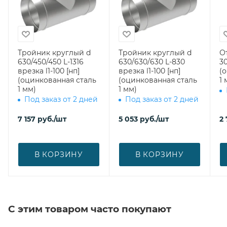
Тройник круглый d
Тройник круглый d
О
630/450/450 L-1316
630/630/630 L-830
30
врезка l1-100 [нп]
врезка l1-100 [нп]
(
(оцинкованная сталь
(оцинкованная сталь
1 
1 мм)
1 мм)
Под заказ от 2 дней
Под заказ от 2 дней
7 157
руб.
/шт
5 053
руб.
/шт
2 
В КОРЗИНУ
В КОРЗИНУ
С этим товаром часто покупают