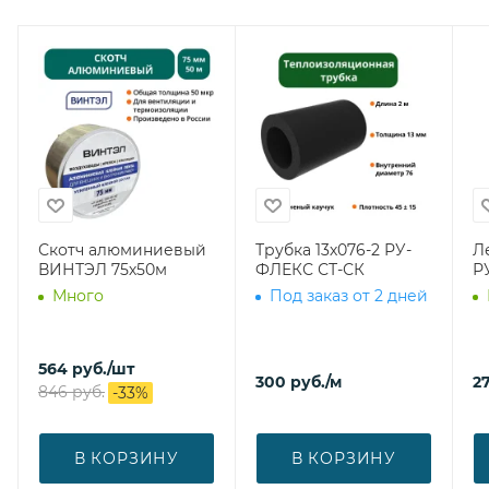
Скотч алюминиевый
Трубка 13х076-2 РУ-
Л
ВИНТЭЛ 75х50м
ФЛЕКС СТ-СК
Р
Много
Под заказ от 2 дней
564
руб.
/шт
300
руб.
/м
27
846
руб.
-
33
%
В КОРЗИНУ
В КОРЗИНУ