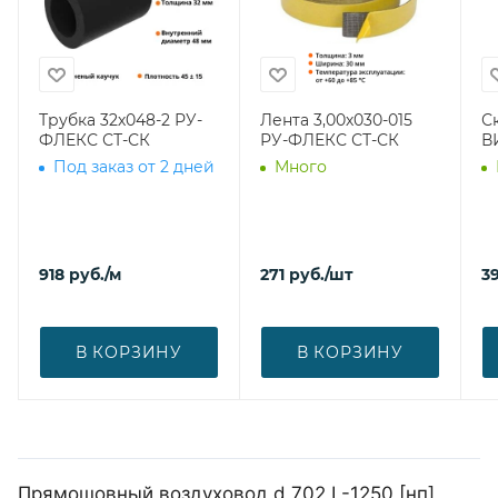
Трубка 32х048-2 РУ-
Лента 3,00х030-015
С
ФЛЕКС СТ-СК
РУ-ФЛЕКС СТ-СК
В
Под заказ от 2 дней
Много
918
руб.
/м
271
руб.
/шт
39
В КОРЗИНУ
В КОРЗИНУ
Прямошовный воздуховод d 702 L-1250 [нп]