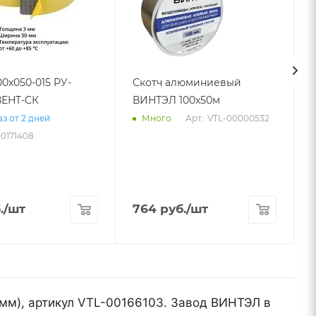
00х050-015 РУ-
Скотч алюминиевый
ЕНТ-СК
ВИНТЭЛ 100х50м
Арт.: VTL-00000532
з от 2 дней
Много
00171408
.
/шт
764
руб.
/шт
 мм), артикул VTL-00166103. Завод ВИНТЭЛ в