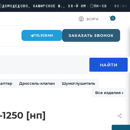
ОДЕДОВО, КАШИРСКОЕ Ш., 38-Й КМ
›
ПН–СБ · 08:00 → 17
0
ВОЙТИ
ЗАКАЗАТЬ ЗВОНОК
TELEGRAM
аптер
Дроссель-клапан
Шумоглушитель
Все изделия
↓
1250 [нп]