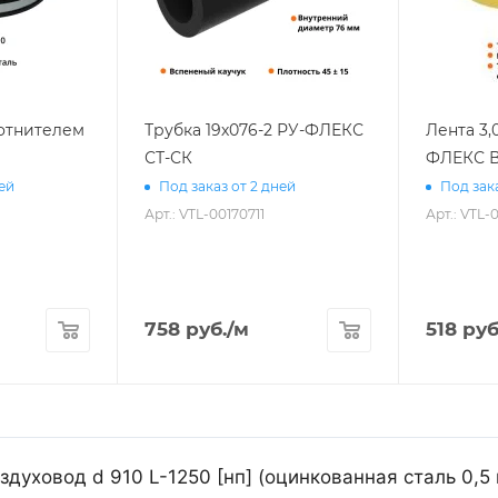
лотнителем
Трубка 19х076-2 РУ-ФЛЕКС
Лента 3,
СТ-СК
ФЛЕКС В
ней
Под заказ от 2 дней
Под зака
Арт.: VTL-00170711
Арт.: VTL-
758
руб.
/м
518
руб
духовод d 910 L-1250 [нп] (оцинкованная сталь 0,5