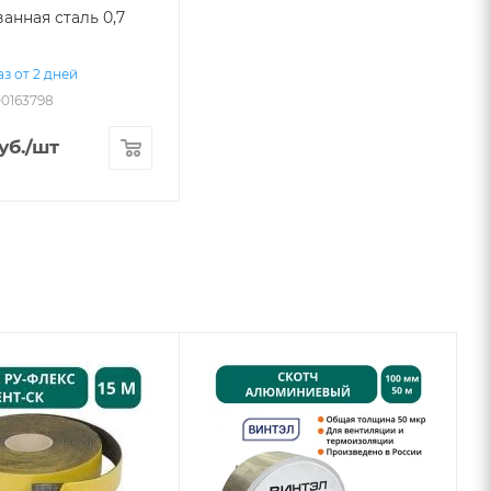
анная сталь 0,7
з от 2 дней
00163798
уб.
/шт