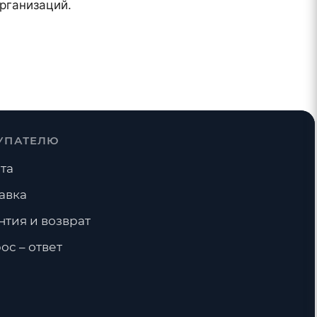
рганизаций.
УПАТЕЛЮ
та
авка
нтия и возврат
ос – ответ