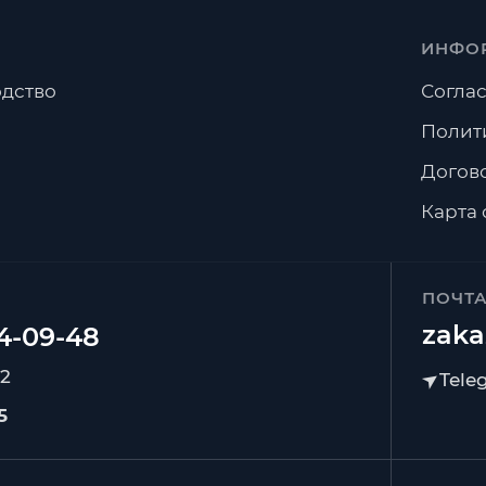
ИНФО
дство
Соглас
Полит
Догов
Карта 
ПОЧТ
zaka
92
5