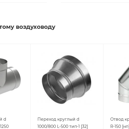
тому воздуховоду
й d
Переход круглый d
Отвод кр
-1250
1000/800 L-500 тип-1 [32]
R-150 [н