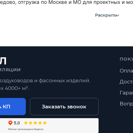
дово, отгрузка по Москве и МО для проектных и м
Раскрыть
Л
ПОК
ИЛЯЦИИ
Опла
оздуховодов и фасонных изделий.
Дост
х 4000+ м².
Гара
Вопр
ь КП
Заказать звонок