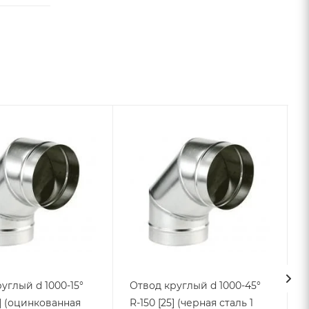
углый d 1000-15°
Отвод круглый d 1000-45°
п] (оцинкованная
R-150 [25] (черная сталь 1
1