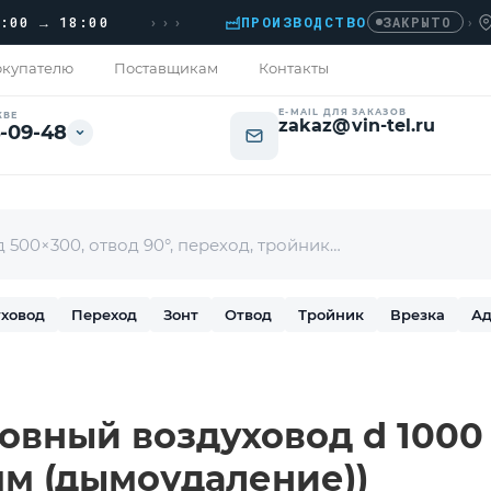
›››
→ 18:00
ПРОИЗВОДСТВО
›
ДОМО
ЗАКРЫТО
купателю
Поставщикам
Контакты
E-MAIL ДЛЯ ЗАКАЗОВ
КВЕ
zakaz@vin-tel.ru
-09-48
ховод
Переход
Зонт
Отвод
Тройник
Врезка
Ад
вный воздуховод d 1000 L
 мм (дымоудаление))