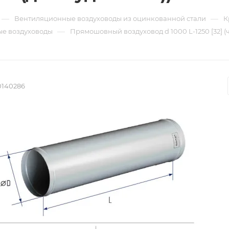
—
—
Вентиляционные воздуховоды из оцинкованной стали
К
—
е воздуховоды
Прямошовный воздуховод d 1000 L-1250 [32] (
0140286