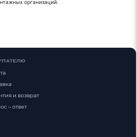
онтажных организаций.
УПАТЕЛЮ
та
авка
нтия и возврат
ос – ответ