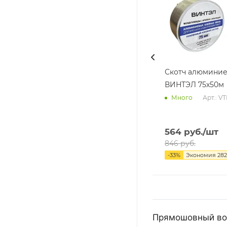
Скотч алюмини
ВИНТЭЛ 75х50м
Арт.: V
Много
564
руб.
/шт
846
руб.
-
33
%
Экономия
282
Прямошовный воз