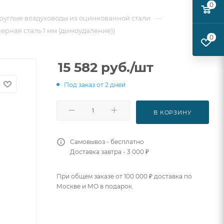
0
—
руглые воздуховоды из оцинкованной стали
черная сталь 1 мм (дымоудаление))
0
15 582
руб.
/шт
Под заказ от 2 дней
В КОРЗИНУ
Самовывоз - бесплатно
Доставка завтра - 3 000 ₽
При общем заказе от 100 000 ₽ доставка по
Москве и МО в подарок.