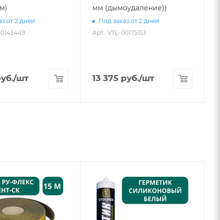
мм)
мм (дымоудаление))
з от 2 дней
Под заказ от 2 дней
00143449
Арт.: VTL-00175153
А
уб.
/шт
13 375
руб.
/шт