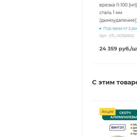
врезка l1-100 [нп
сталь 1 мм
(дымоудаление)
Под заказ от 2 д
Арт.: VTL-00162622
24 359
руб.
/ш
С этим товар
Акция