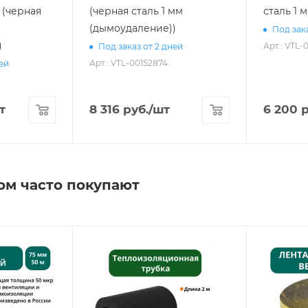
] (черная
(черная сталь 1 мм
сталь 1 
(дымоудаление))
Под зака
)
Арт.: VTL-
Под заказ от 2 дней
Арт.: VTL-00152874
ней
т
8 316
руб.
/шт
6 200
р
ом часто покупают