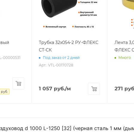
евый
Трубка 32х054-2 РУ-ФЛЕКС
Лента 3,
СТ-СК
ФЛЕКС С
TL-00000531
Под заказ от 2 дней
Много
Арт.: VTL-00170728
1 057
руб.
/м
271
руб
руб.
духовод d 1000 L-1250 [32] (черная сталь 1 мм (ды