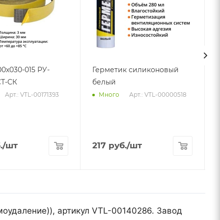
00х030-015 РУ-
Герметик силиконовый
Т-СК
белый
5
Арт.: VTL-00171393
Арт.: VTL-00000518
Много
.
/шт
217
руб.
/шт
моудаление)), артикул VTL-00140286. Завод