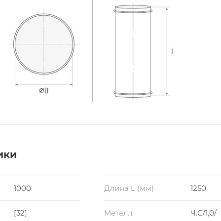
ики
1000
Длина L (мм)
1250
[32]
Металл
Ч.С/1,0/