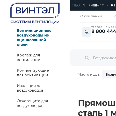
›
ЛЮБЕРЦЫ, УЛ. КРАСНАЯ 1
›
ПН–ПТ · 09:00 
ЗАКРЫТО
О компании
По
ТЕЛЕФОН В МОС
Вентиляционные
8 800 444
воздуховоды из
оцинкованной
стали
Крепеж для
вентиляции
Комплектующие
Часто ищут:
Возду
для вентиляции
Изоляция для
воздуховодов
Прямошо
Огнезащита для
воздуховодов
сталь 1