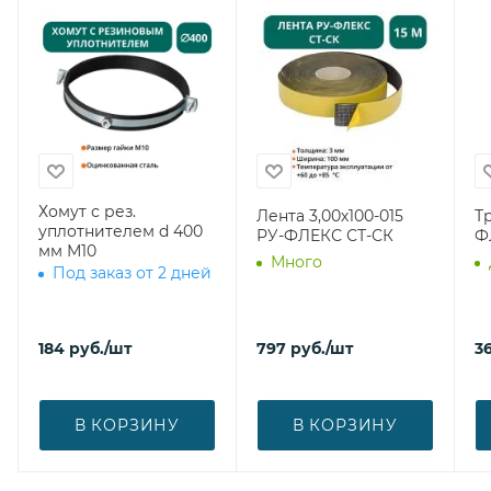
Хомут с рез.
Лента 3,00х100-015
Т
уплотнителем d 400
РУ-ФЛЕКС СТ-СК
Ф
мм М10
Много
Под заказ от 2 дней
184
руб.
/шт
797
руб.
/шт
36
В КОРЗИНУ
В КОРЗИНУ