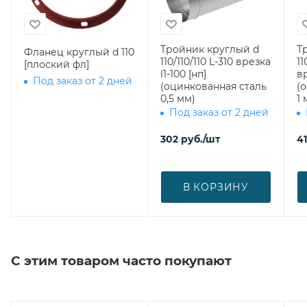
Тройник круглый d
Т
Фланец круглый d 110
110/110/110 L-310 врезка
11
[плоский фл]
l1-100 [нп]
вр
Под заказ от 2 дней
(оцинкованная сталь
(
0,5 мм)
1 
Под заказ от 2 дней
302
руб.
/шт
4
В КОРЗИНУ
С этим товаром часто покупают