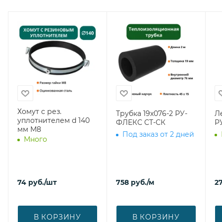
Хомут с рез.
Трубка 19х076-2 РУ-
Л
уплотнителем d 140
ФЛЕКС СТ-СК
Р
мм М8
Под заказ от 2 дней
Много
74
руб.
/шт
758
руб.
/м
27
В КОРЗИНУ
В КОРЗИНУ