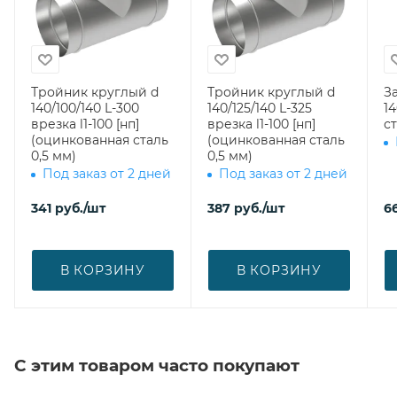
Тройник круглый d
Тройник круглый d
З
140/100/140 L-300
140/125/140 L-325
140 (оцин
врезка l1-100 [нп]
врезка l1-100 [нп]
ст
(оцинкованная сталь
(оцинкованная сталь
0,5 мм)
0,5 мм)
Под заказ от 2 дней
Под заказ от 2 дней
341
руб.
/шт
387
руб.
/шт
6
В КОРЗИНУ
В КОРЗИНУ
С этим товаром часто покупают