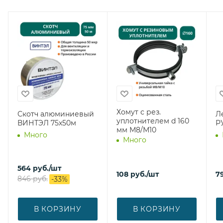
Хомут с рез.
Скотч алюминиевый
Ле
уплотнителем d 160
ВИНТЭЛ 75х50м
Р
мм М8/М10
Много
Много
564
руб.
/шт
108
руб.
/шт
7
846
руб.
-
33
%
В КОРЗИНУ
В КОРЗИНУ