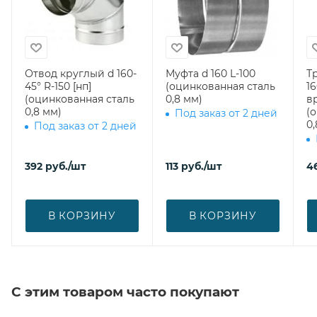
Отвод круглый d 160-
Муфта d 160 L-100
Т
45° R-150 [нп]
(оцинкованная сталь
16
(оцинкованная сталь
0,8 мм)
вр
0,8 мм)
(
Под заказ от 2 дней
0,
Под заказ от 2 дней
392
руб.
/шт
113
руб.
/шт
4
В КОРЗИНУ
В КОРЗИНУ
С этим товаром часто покупают